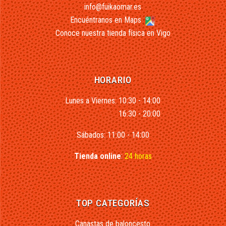
info@fuikaomar.es
Encuéntranos en Maps
Conoce nuestra tienda física en Vigo
HORARIO
Lunes a Viernes: 10:30 - 14:00
16:30 - 20:00
Sábados: 11:00 - 14:00
Tienda online
:
24 horas
TOP CATEGORÍAS
Canastas de baloncesto