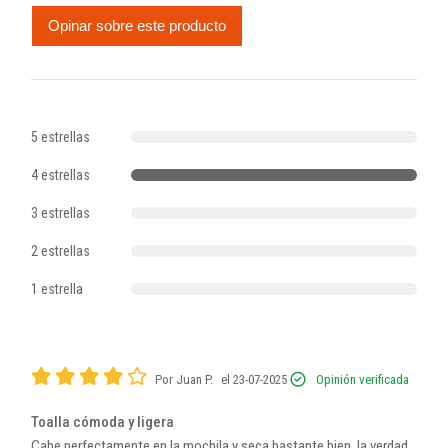
Opinar sobre este producto
5 estrellas
4 estrellas
3 estrellas
2 estrellas
1 estrella
Por Juan P.
el 23-07-2025
Opinión verificada
Toalla cómoda y ligera
Cabe perfectamente en la mochila y seca bastante bien, la verdad