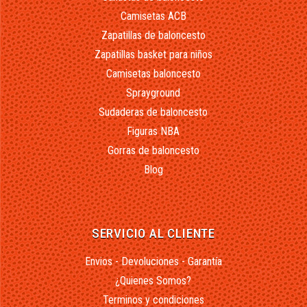
Camisetas ACB
Zapatillas de baloncesto
Zapatillas basket para niños
Camisetas baloncesto
Sprayground
Sudaderas de baloncesto
Figuras NBA
Gorras de baloncesto
Blog
SERVICIO AL CLIENTE
Envios - Devoluciones - Garantía
¿Quienes Somos?
Terminos y condiciones