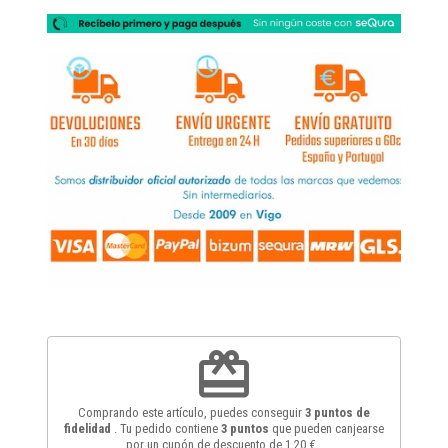
redeem
Comprando este artículo, puedes conseguir
3
puntos de
fidelidad
. Tu pedido contiene
3
puntos
que pueden canjearse
por un cupón de descuento de
1,20 €
.