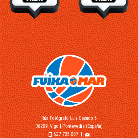
Rúa Fotógrafo Luis Casado 5
36209, Vigo | Pontevedra (España)
627 735 087
|
smartphone
email