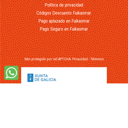
Política de privacidad
Códigos Descuento Fuikaomar
Pago aplazado en Fuikaomar
Pago Seguro en Fuikaomar
Sitio protegido por reCAPTCHA.
Privacidad
-
Términos