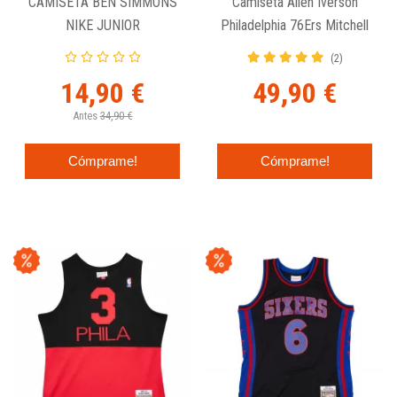
CAMISETA BEN SIMMONS
Camiseta Allen Iverson
NIKE JUNIOR
Philadelphia 76Ers Mitchell
PHILADELPHIA 76ERS
& Ness N&N Negra
(2)
14,90 €
49,90 €
Antes
34,90 €
Cómprame!
Cómprame!