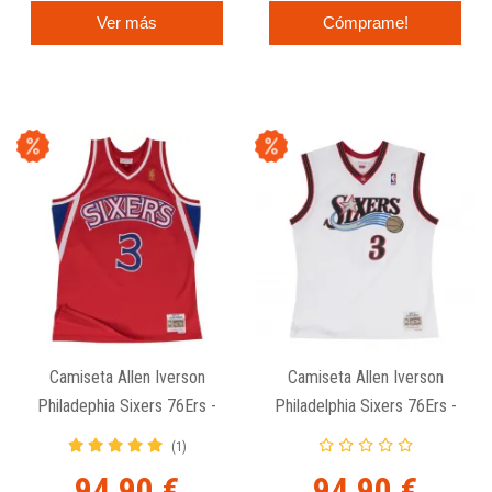
Ver más
Cómprame!
Camiseta Allen Iverson
Camiseta Allen Iverson
Philadephia Sixers 76Ers -
Philadelphia Sixers 76Ers -
1996-97 Swingman Roja.
2000-01 Swingman Blanca.
(1)
94,90 €
94,90 €