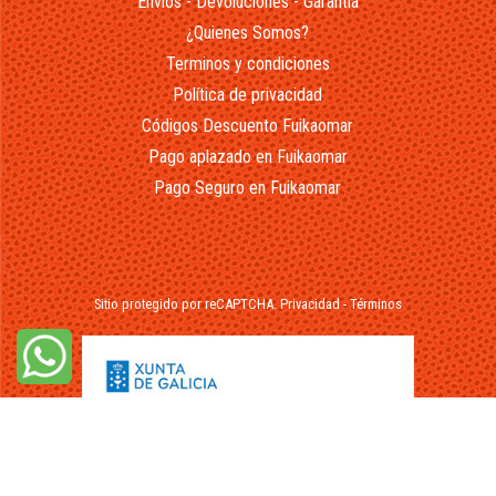
Envios - Devoluciones - Garantía
¿Quienes Somos?
Terminos y condiciones
Política de privacidad
Códigos Descuento Fuikaomar
Pago aplazado en Fuikaomar
Pago Seguro en Fuikaomar
Sitio protegido por reCAPTCHA.
Privacidad
-
Términos