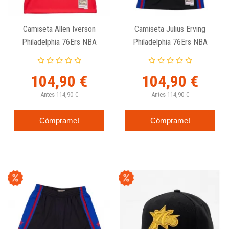
Camiseta Allen Iverson
Camiseta Julius Erving
Philadelphia 76Ers NBA
Philadelphia 76Ers NBA
Reload Swingman De
Reload Swingman De
MItchell And Ness.
Mitchell And Ness.
104,90 €
104,90 €
Antes
114,90 €
Antes
114,90 €
Cómprame!
Cómprame!