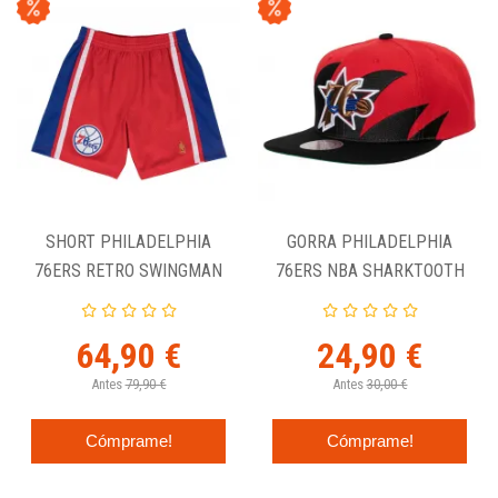
SHORT PHILADELPHIA
GORRA PHILADELPHIA
76ERS RETRO SWINGMAN
76ERS NBA SHARKTOOTH
1996-97 SIXERS
- MITCHELL AND NESS.
64,90 €
24,90 €
Antes
79,90 €
Antes
30,00 €
Cómprame!
Cómprame!