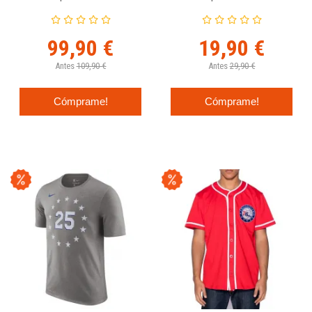
Nike Swingman Icon Edition
Flat Replica - Outerstuff
Junior
99,90 €
19,90 €
Antes
109,90 €
Antes
29,90 €
Cómprame!
Cómprame!