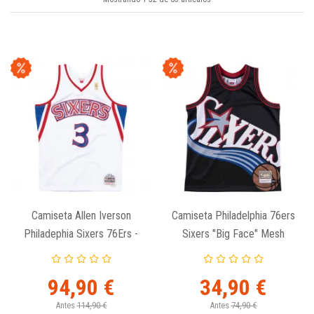
Camiseta Allen Iverson
Camiseta Philadelphia 76ers
Philadephia Sixers 76Ers -
Sixers "Big Face" Mesh
1996-97 Swingman Blanca.
Tank Top - Mitchell & Ness
94,90 €
34,90 €
Antes
114,90 €
Antes
74,90 €