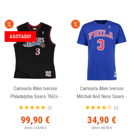
AGOTADO!
Camiseta Allen Iverson
Camiseta Allen Iverson
Philadelphia Sixers 76Ers -
Mitchell And Ness Sixers -
Swingman 2000-01 Negra.
N&N Retro
(1)
(1)
99,90 €
34,90 €
Antes
114,90 €
Antes
44,90 €