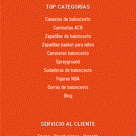
TOP CATEGORÍAS
Canastas de baloncesto
Camisetas ACB
Zapatillas de baloncesto
Zapatillas basket para niños
Camisetas baloncesto
Sprayground
Sudaderas de baloncesto
Figuras NBA
Gorras de baloncesto
Blog
SERVICIO AL CLIENTE