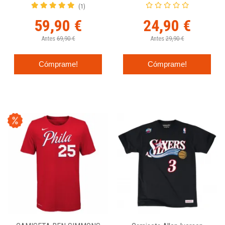
PHILADELPHIA 76ERS -
Nike - Junior
(1)
MITCHELL NESS
59,90 €
24,90 €
Antes
69,90 €
Antes
29,90 €
Cómprame!
Cómprame!