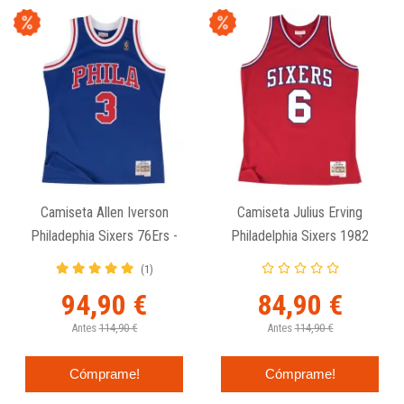
Camiseta Allen Iverson
Camiseta Julius Erving
Philadephia Sixers 76Ers -
Philadelphia Sixers 1982
1996-97 Swingman Azul
Swingman Roja.
(1)
94,90 €
84,90 €
Antes
114,90 €
Antes
114,90 €
Cómprame!
Cómprame!