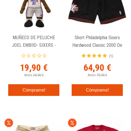
MUÑECO DE PELUCHE
Short Philadelphia Sixers
JOEL EMBIID- SIXERS -
Hardwood Classic 2000 De
BLEACHER CREATURES
Mitchell & Ness
(1)
19,90 €
64,90 €
Antes
24,90 €
Antes
79,90 €
Cómprame!
Cómprame!