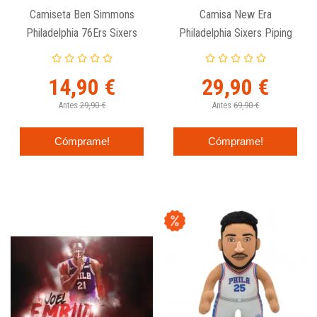
Camiseta Ben Simmons
Camisa New Era
Philadelphia 76Ers Sixers
Philadelphia Sixers Piping
Nike Junior Ce
Button Up 76Ers
14,90 €
29,90 €
Antes
29,90 €
Antes
69,90 €
Cómprame!
Cómprame!