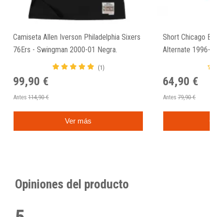
Camiseta Allen Iverson Philadelphia Sixers
Short Chicago Bu
76Ers - Swingman 2000-01 Negra.
Alternate 1996-9
(1)
99,90 €
64,90 €
Antes
114,90 €
Antes
79,90 €
Ver más
C
Opiniones del producto