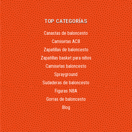
TOP CATEGORÍAS
Canastas de baloncesto
Camisetas ACB
Zapatillas de baloncesto
Zapatillas basket para niños
Camisetas baloncesto
Sprayground
Sudaderas de baloncesto
Figuras NBA
Gorras de baloncesto
Blog