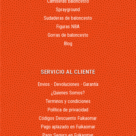
Camisetas baloncesto
Sprayground
Sudaderas de baloncesto
Figuras NBA
Gorras de baloncesto
Blog
SERVICIO AL CLIENTE
Envios - Devoluciones - Garantía
¿Quienes Somos?
Terminos y condiciones
Política de privacidad
Códigos Descuento Fuikaomar
Pago aplazado en Fuikaomar
Pago Seguro en Fuikaomar