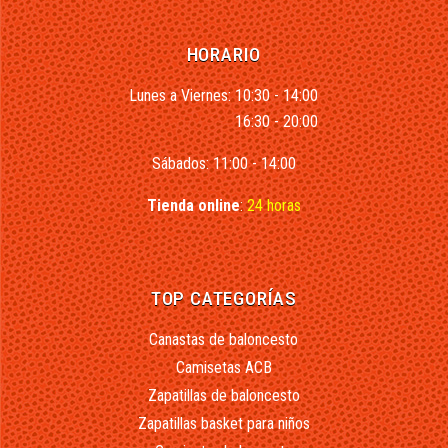
HORARIO
Lunes a Viernes: 10:30 - 14:00
16:30 - 20:00
Sábados: 11:00 - 14:00
Tienda online
:
24 horas
TOP CATEGORÍAS
Canastas de baloncesto
Camisetas ACB
Zapatillas de baloncesto
Zapatillas basket para niños