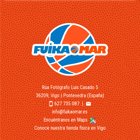
Rúa Fotógrafo Luis Casado 5
36209, Vigo | Pontevedra (España)
627 735 087
|
smartphone
email
info@fuikaomar.es
Encuéntranos en Maps
Conoce nuestra tienda física en Vigo