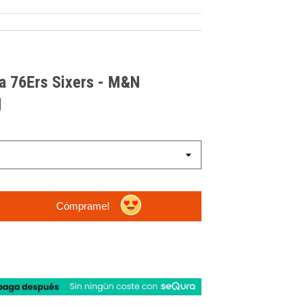
ia 76Ers Sixers - M&N
d
Cómprame!