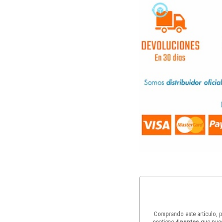
Comprando este artículo,
contiene
4
puntos
que pued