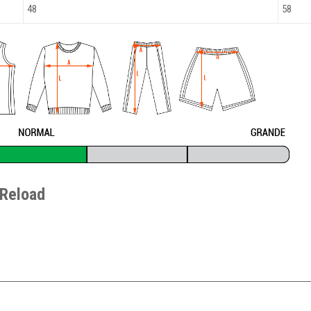
48
58
 Reload