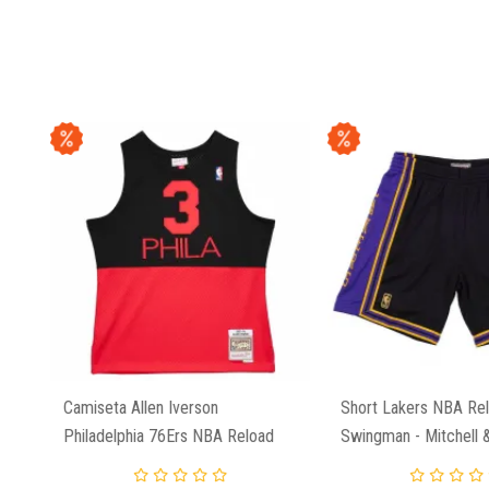
Camiseta Allen Iverson
Short Lakers NBA Re
Philadelphia 76Ers NBA Reload
Swingman - Mitchell 
Swingman De MItchell And Ness.
Negro.