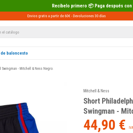
Recíbelo primero 📦 Paga después con Sequra 💶
Envios gratis a partir de 60€ -
Devoluciones
30 días
 de baloncesto
ad Swingman - Mitchell & Ness Negro.
Mitchell & Ness
Short Philadelph
Swingman - Mitc
44,90 €
IV