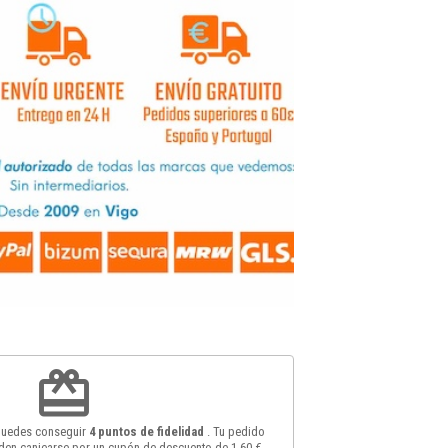
redeem
 puedes conseguir
4
puntos de fidelidad
. Tu pedido
en canjearse por un cupón de descuento de
1,60 €
.