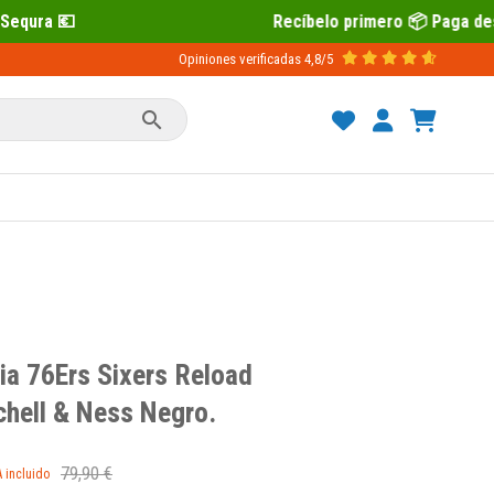
Recíbelo primero 📦 Paga después con Sequ
Opiniones verificadas
4,8/5

ia 76Ers Sixers Reload
hell & Ness Negro.
79,90 €
A incluido