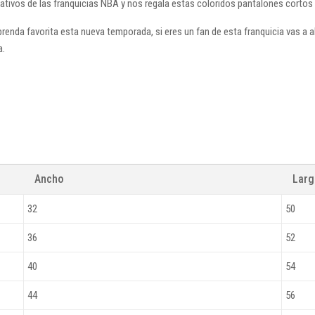
tivos de las franquicias NBA y nos regala estas coloridos pantalones cortos r
 prenda favorita esta nueva temporada, si eres un fan de esta franquicia vas a 
a.
Ancho
Lar
32
50
36
52
40
54
44
56