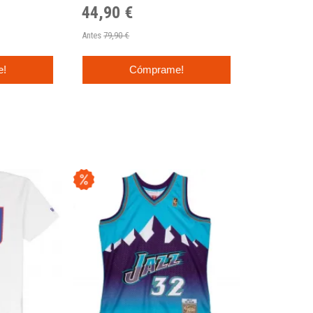
44,90 €
Antes
79,90 €
e!
Cómprame!