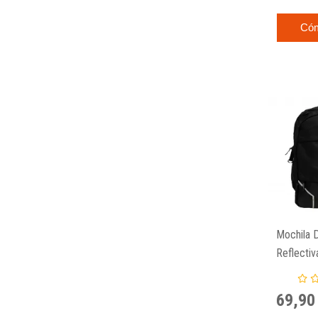
Có
Mochila 
Reflecti
69,90