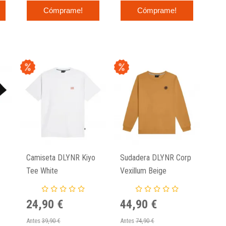
Cómprame!
Cómprame!
Camiseta DLYNR Kiyo
Sudadera DLYNR Corp
Tee White
Vexillum Beige
Crewneck
24,90 €
44,90 €
Antes
39,90 €
Antes
74,90 €