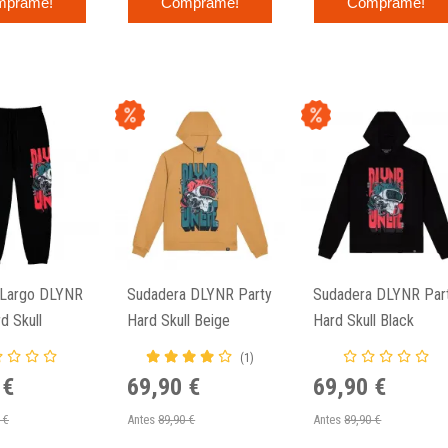
mprame!
Cómprame!
Cómprame!
 Largo DLYNR
Sudadera DLYNR Party
Sudadera DLYNR Par
d Skull
Hard Skull Beige
Hard Skull Black
(1)
 €
69,90 €
69,90 €
 €
Antes
89,90 €
Antes
89,90 €