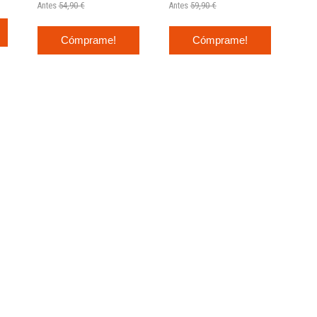
Antes
54,90 €
Antes
59,90 €
Cómprame!
Cómprame!