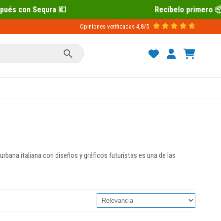
 💶
Recíbelo primero 📦 Paga después 
Opiniones verificadas
4,8/5

rbana italiana con diseños y gráficos futuristas es una de las