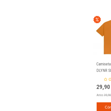
Camiseta 
DLYNR Sb
Pocket T
29,90
Antes
39,90
Có