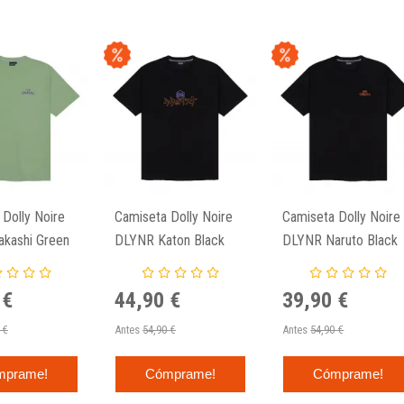
Dolly Noire
Camiseta Dolly Noire
Camiseta Dolly Noire
kashi Green
DLYNR Katon Black
DLYNR Naruto Black
 €
44,90 €
39,90 €
 €
Antes
54,90 €
Antes
54,90 €
mprame!
Cómprame!
Cómprame!