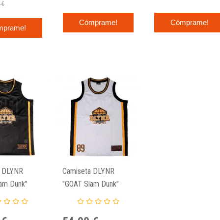
 €
Cómprame!
Cómprame!
mprame!
a DLYNR
Camiseta DLYNR
am Dunk"
"GOAT Slam Dunk"
 Black
Tank Top White