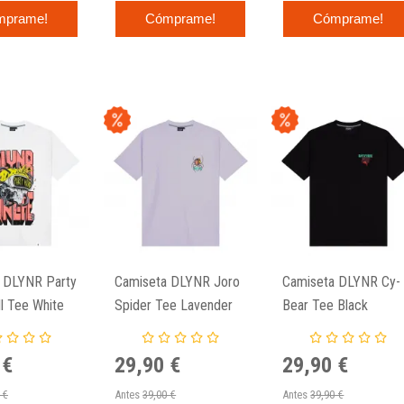
mprame!
Cómprame!
Cómprame!
 DLYNR Party
Camiseta DLYNR Joro
Camiseta DLYNR Cy-
l Tee White
Spider Tee Lavender
Bear Tee Black
 €
29,90 €
29,90 €
 €
Antes
39,00 €
Antes
39,90 €