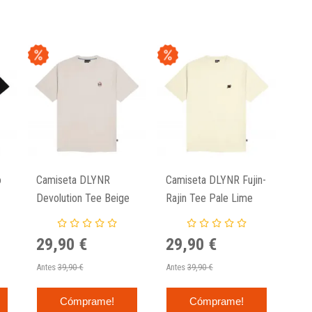
o
Camiseta DLYNR
Camiseta DLYNR Fujin-
Devolution Tee Beige
Rajin Tee Pale Lime
Moonbeam
29,90 €
29,90 €
Antes
39,90 €
Antes
39,90 €
Cómprame!
Cómprame!