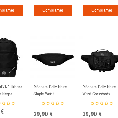
mprame!
Cómprame!
Cómprame!
DLYNR Urbana
Riñonera Dolly Noire -
Riñonera Dolly Noire 
va Negra
Staple Waist
Waist Crossbody
Crossbody Negra
Negra
 €
29,90 €
39,90 €