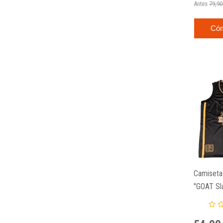
Antes
79,90
Có
Camiset
"GOAT Sl
Tank Top