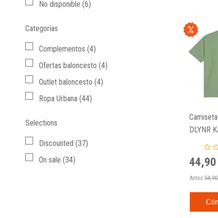
No disponible
(6)
Categorías
Complementos
(4)
Ofertas baloncesto
(4)
Outlet baloncesto
(4)
Ropa Urbana
(44)
Camiseta 
Selections
DLYNR Ka
Discounted
(37)
44,90
On sale
(34)
Antes
54,90
Có