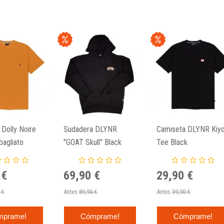
Dolly Noire
Sudadera DLYNR
Camiseta DLYNR Kiy
agliato
"GOAT Skull" Black
Tee Black
ee Orange
 €
69,90 €
29,90 €
 €
Antes
89,90 €
Antes
39,90 €
mprame!
Cómprame!
Cómprame!