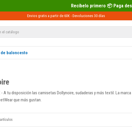
Recíbelo primero 📦 Paga después con Sequra
Envios gratis a partir de 60€ -
Devoluciones
30 días
 de baloncesto
oire
 A tu disposición las camisetas Dollynoire, sudaderas y más textil. La marca u
eetWear que más gustan.
artículos