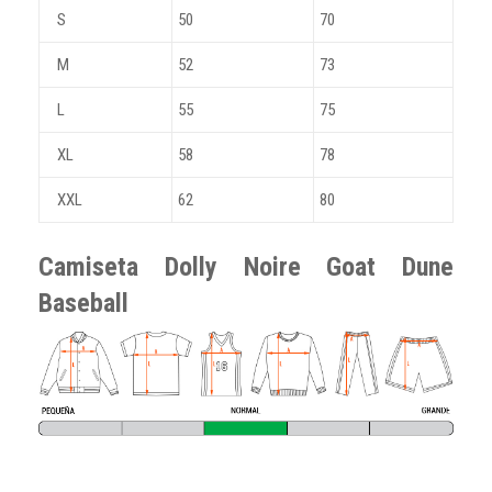
S
50
70
M
52
73
L
55
75
XL
58
78
XXL
62
80
Camiseta Dolly Noire Goat Dune
Baseball