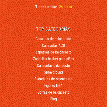
Tienda online
:
24 horas
TOP CATEGORÍAS
Canastas de baloncesto
Camisetas ACB
Zapatillas de baloncesto
Zapatillas basket para niños
Camisetas baloncesto
Sprayground
Sudaderas de baloncesto
Figuras NBA
Gorras de baloncesto
Blog