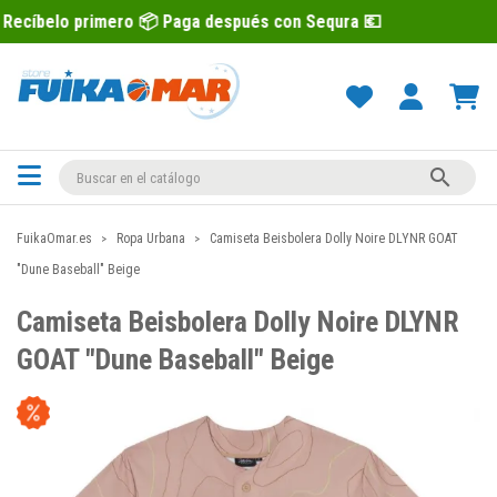
imero 📦 Paga después con Sequra 💶
R

FuikaOmar.es
Ropa Urbana
Camiseta Beisbolera Dolly Noire DLYNR GOAT
"Dune Baseball" Beige
Camiseta Beisbolera Dolly Noire DLYNR
GOAT "Dune Baseball" Beige