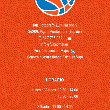
Rúa Fotógrafo Luis Casado 5
36209, Vigo | Pontevedra (España)
627 735 087
|
smartphone
email
info@fuikaomar.es
Encuéntranos en Maps
Conoce nuestra tienda física en Vigo
HORARIO
Lunes a Viernes: 10:30 - 14:00
16:30 - 20:00
Sábados: 11:00 - 14:00