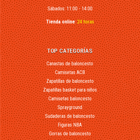
Sábados: 11:00 - 14:00
Tienda online
:
24 horas
TOP CATEGORÍAS
Canastas de baloncesto
Camisetas ACB
Zapatillas de baloncesto
Zapatillas basket para niños
Camisetas baloncesto
Sprayground
Sudaderas de baloncesto
Figuras NBA
Gorras de baloncesto