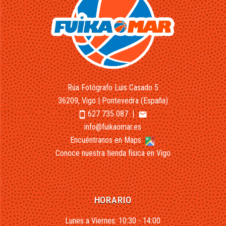
Rúa Fotógrafo Luis Casado 5
36209, Vigo | Pontevedra (España)
627 735 087
|
smartphone
email
info@fuikaomar.es
Encuéntranos en Maps
Conoce nuestra tienda física en Vigo
HORARIO
Lunes a Viernes: 10:30 - 14:00