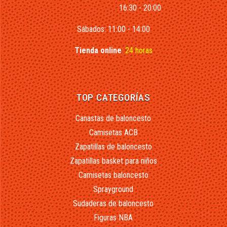
16:30 - 20:00
Sábados: 11:00 - 14:00
Tienda online
:
24 horas
TOP CATEGORÍAS
Canastas de baloncesto
Camisetas ACB
Zapatillas de baloncesto
Zapatillas basket para niños
Camisetas baloncesto
Sprayground
Sudaderas de baloncesto
Figuras NBA