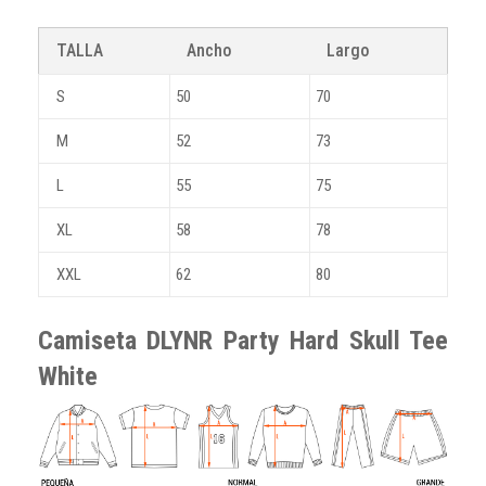
TALLA
Ancho
Largo
S
50
70
M
52
73
L
55
75
XL
58
78
XXL
62
80
Camiseta DLYNR Party Hard Skull Tee
White