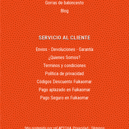
Gorras de baloncesto
Blog
SERVICIO AL CLIENTE
Envios - Devoluciones - Garantía
¿Quienes Somos?
Terminos y condiciones
Política de privacidad
Códigos Descuento Fuikaomar
Pago aplazado en Fuikaomar
Pago Seguro en Fuikaomar
Sitio protegido por reCAPTCHA.
Privacidad
-
Términos