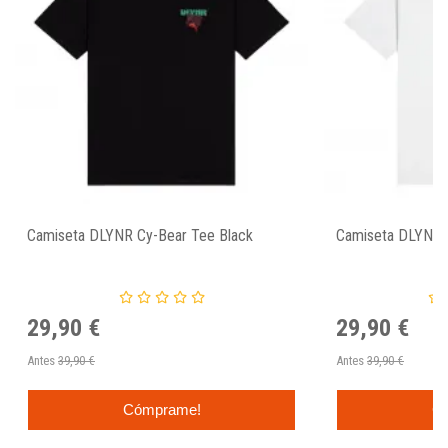
Camiseta DLYNR Cy-Bear Tee Black
Camiseta DLYNR 
29,90 €
29,90 €
Antes
39,90 €
Antes
39,90 €
Cómprame!
C