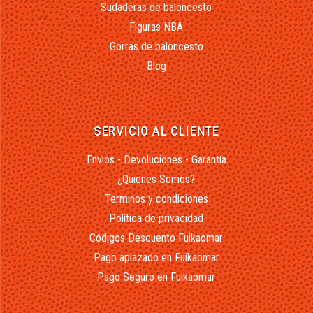
Sudaderas de baloncesto
Figuras NBA
Gorras de baloncesto
Blog
SERVICIO AL CLIENTE
Envios - Devoluciones - Garantía
¿Quienes Somos?
Terminos y condiciones
Política de privacidad
Códigos Descuento Fuikaomar
Pago aplazado en Fuikaomar
Pago Seguro en Fuikaomar