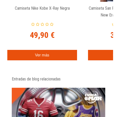
Camiseta Nike Kobe X-Ray Negra
Camiseta San Fr
New Era G
49,90 €
3
An
Ver más
C
Entradas de blog relacionadas