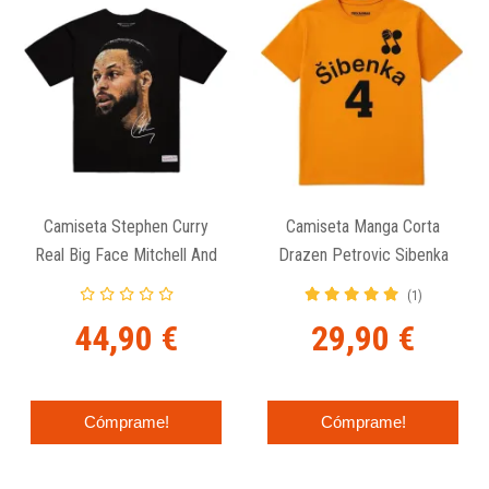
Camiseta Stephen Curry
Camiseta Manga Corta
Real Big Face Mitchell And
Drazen Petrovic Sibenka
Ness
(1)
44,90 €
29,90 €
Cómprame!
Cómprame!