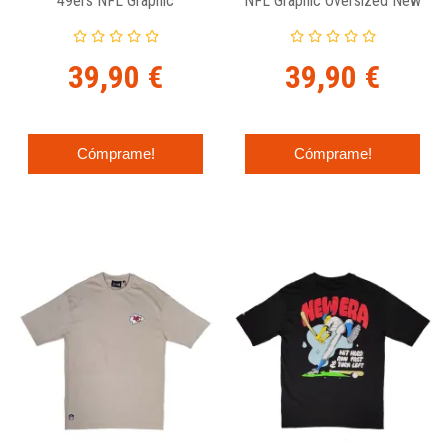
49ers NFL Graphic
NFL Graphic Oversized New
Oversized New Era
Era
39,90 €
39,90 €
Cómprame!
Cómprame!