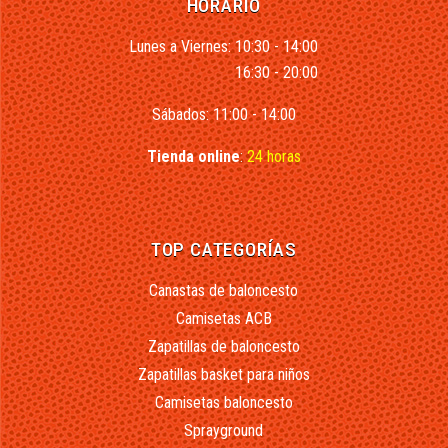
HORARIO
Lunes a Viernes: 10:30 - 14:00
16:30 - 20:00
Sábados: 11:00 - 14:00
Tienda online
:
24 horas
TOP CATEGORÍAS
Canastas de baloncesto
Camisetas ACB
Zapatillas de baloncesto
Zapatillas basket para niños
Camisetas baloncesto
Sprayground