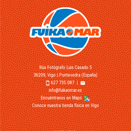
Rúa Fotógrafo Luis Casado 5
36209, Vigo | Pontevedra (España)
627 735 087
|
smartphone
email
info@fuikaomar.es
Encuéntranos en Maps
Conoce nuestra tienda física en Vigo