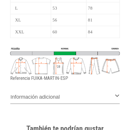
L
53
78
XL
56
81
XXL
60
84
Referencia
FUIKA-MARTIN-ESP
Información adicional
También te podrían gustar