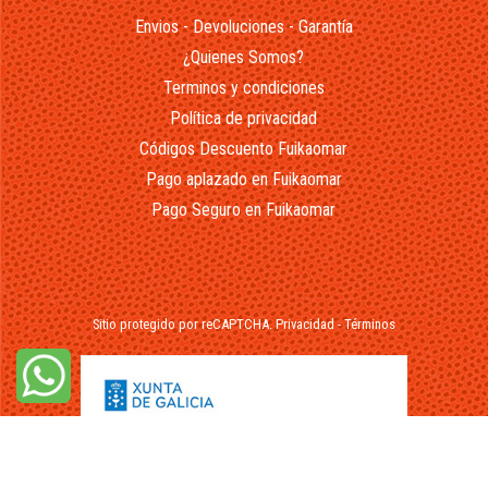
Envios - Devoluciones - Garantía
¿Quienes Somos?
Terminos y condiciones
Política de privacidad
Códigos Descuento Fuikaomar
Pago aplazado en Fuikaomar
Pago Seguro en Fuikaomar
Sitio protegido por reCAPTCHA.
Privacidad
-
Términos