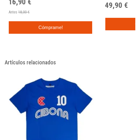
16,90 €
49,90 €
Antes
18,00 €
C
Cómprame!
Artículos relacionados