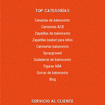
TOP CATEGORÍAS
Canastas de baloncesto
Camisetas ACB
Zapatillas de baloncesto
Zapatillas basket para niños
Camisetas baloncesto
Sprayground
Sudaderas de baloncesto
Figuras NBA
Gorras de baloncesto
Blog
SERVICIO AL CLIENTE