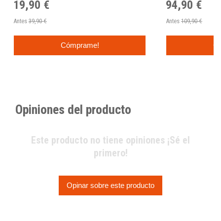
19,90 €
94,90 €
Antes
39,90 €
Antes
109,90 €
Cómprame!
C
Opiniones del producto
Este producto no tiene opiniones ¡Sé el
primero!
Opinar sobre este producto