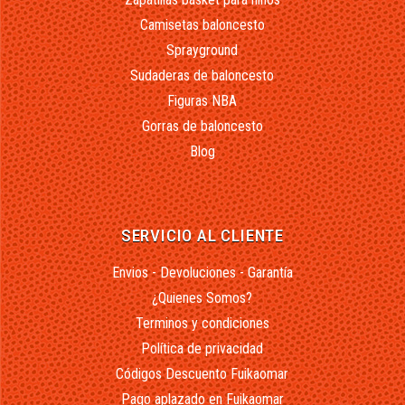
Camisetas baloncesto
Sprayground
Sudaderas de baloncesto
Figuras NBA
Gorras de baloncesto
Blog
SERVICIO AL CLIENTE
Envios - Devoluciones - Garantía
¿Quienes Somos?
Terminos y condiciones
Política de privacidad
Códigos Descuento Fuikaomar
Pago aplazado en Fuikaomar