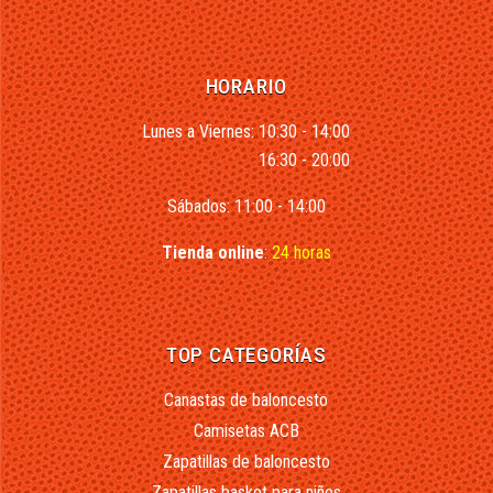
HORARIO
Lunes a Viernes: 10:30 - 14:00
16:30 - 20:00
Sábados: 11:00 - 14:00
Tienda online
:
24 horas
TOP CATEGORÍAS
Canastas de baloncesto
Camisetas ACB
Zapatillas de baloncesto
Zapatillas basket para niños