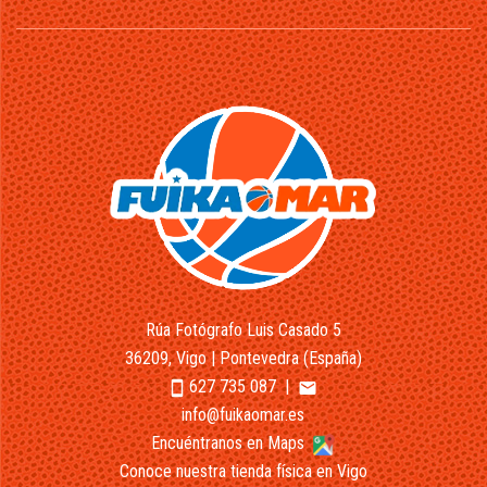
Rúa Fotógrafo Luis Casado 5
36209, Vigo | Pontevedra (España)
627 735 087
|
smartphone
email
info@fuikaomar.es
Encuéntranos en Maps
Conoce nuestra tienda física en Vigo