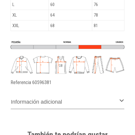
L
60
76
XL
64
78
XXL
68
81
Referencia
60596381
Información adicional
También te podrían gustar