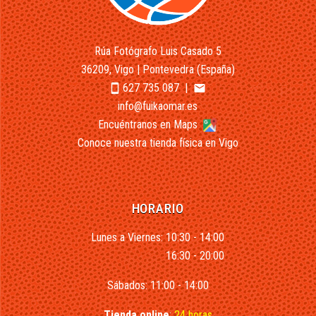
Rúa Fotógrafo Luis Casado 5
36209, Vigo | Pontevedra (España)
627 735 087
|
smartphone
email
info@fuikaomar.es
Encuéntranos en Maps
Conoce nuestra tienda física en Vigo
HORARIO
Lunes a Viernes: 10:30 - 14:00
16:30 - 20:00
Sábados: 11:00 - 14:00
Tienda online
:
24 horas