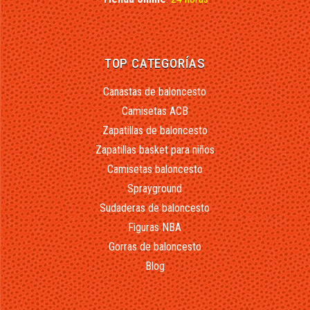
TOP CATEGORÍAS
Canastas de baloncesto
Camisetas ACB
Zapatillas de baloncesto
Zapatillas basket para niños
Camisetas baloncesto
Sprayground
Sudaderas de baloncesto
Figuras NBA
Gorras de baloncesto
Blog