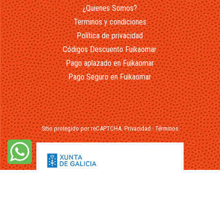
¿Quienes Somos?
Terminos y condiciones
Política de privacidad
Códigos Descuento Fuikaomar
Pago aplazado en Fuikaomar
Pago Seguro en Fuikaomar
Sitio protegido por reCAPTCHA.
Privacidad
-
Términos