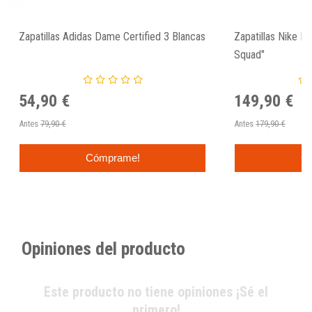
Zapatillas Adidas Dame Certified 3 Blancas
Zapatillas Nike L
Squad"
54,90 €
149,90 €
Antes
79,90 €
Antes
179,90 €
Cómprame!
C
Opiniones del producto
Este producto no tiene opiniones ¡Sé el
primero!