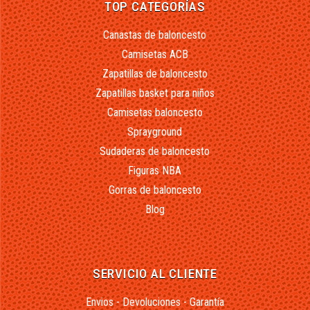
TOP CATEGORÍAS
Canastas de baloncesto
Camisetas ACB
Zapatillas de baloncesto
Zapatillas basket para niños
Camisetas baloncesto
Sprayground
Sudaderas de baloncesto
Figuras NBA
Gorras de baloncesto
Blog
SERVICIO AL CLIENTE
Envios - Devoluciones - Garantía