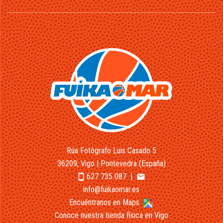
Rúa Fotógrafo Luis Casado 5
36209, Vigo | Pontevedra (España)
627 735 087
|
smartphone
email
info@fuikaomar.es
Encuéntranos en Maps
Conoce nuestra tienda física en Vigo