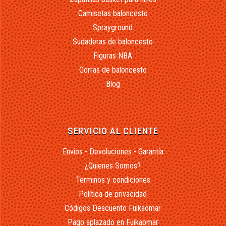
Camisetas baloncesto
Sprayground
Sudaderas de baloncesto
Figuras NBA
Gorras de baloncesto
Blog
SERVICIO AL CLIENTE
Envios - Devoluciones - Garantía
¿Quienes Somos?
Terminos y condiciones
Política de privacidad
Códigos Descuento Fuikaomar
Pago aplazado en Fuikaomar