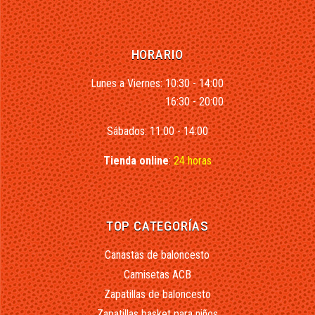
HORARIO
Lunes a Viernes: 10:30 - 14:00
16:30 - 20:00
Sábados: 11:00 - 14:00
Tienda online
:
24 horas
TOP CATEGORÍAS
Canastas de baloncesto
Camisetas ACB
Zapatillas de baloncesto
Zapatillas basket para niños