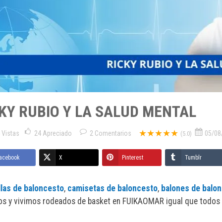
KY RUBIO Y LA SALUD MENTAL
★★★★★
 Vistas
24
Apreciado
2
Comentarios
05/08
(5.0)
acebook
X
Pinterest
Tumblr
llas de baloncesto
,
camisetas de baloncesto
,
balones de balo
 y vivimos rodeados de basket en FUIKAOMAR igual que todos v