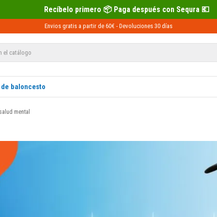
lo primero 📦 Paga después con Sequra 💶
Envios gratis a partir de 60€ -
Devoluciones
30 días
 de baloncesto
 salud mental