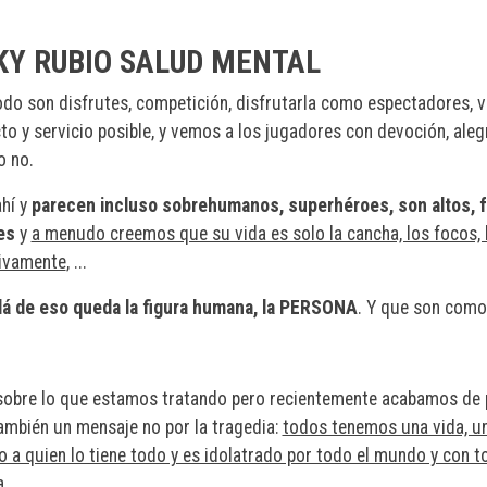
KY RUBIO SALUD MENTAL
odo son disfrutes, competición, disfrutarla como espectadores, vi
to y servicio posible, y vemos a los jugadores con devoción, aleg
o no.
ahí y
parecen incluso sobrehumanos, superhéroes, son altos, fu
es
y
a menudo creemos que su vida es solo la cancha, los focos, l
ivamente
, ...
lá de eso queda la figura humana, la PERSONA
. Y que son como
sobre lo que estamos tratando pero recientemente acabamos de p
también un mensaje no por la tragedia:
todos tenemos una vida, una
o a quien lo tiene todo y es idolatrado por todo el mundo y con t
a.