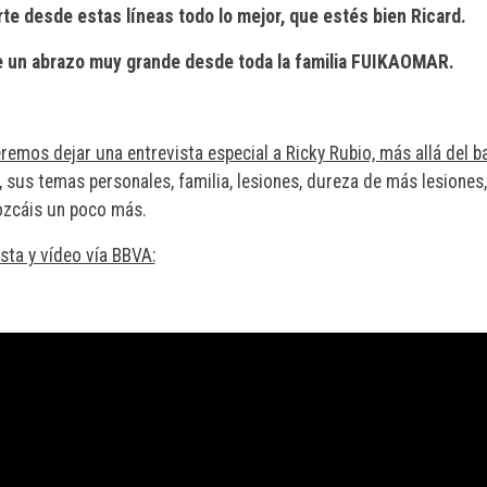
te desde estas líneas todo lo mejor, que estés bien Ricard.
e un abrazo muy grande desde toda la familia FUIKAOMAR.
emos dejar una entrevista especial a Ricky Rubio, más allá del ba
 sus temas personales, familia, lesiones, dureza de más lesione
ozcáis un poco más.
sta y vídeo vía BBVA: