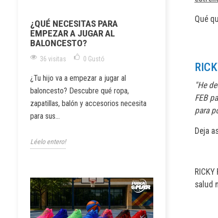
Qué qu
¿QUÉ NECESITAS PARA
EMPEZAR A JUGAR AL
BALONCESTO?
36 visitas
0
Gustó
RICK
¿Tu hijo va a empezar a jugar al
"He dec
baloncesto? Descubre qué ropa,
FEB pa
zapatillas, balón y accesorios necesita
para p
para sus...
Deja as
Léelo entero!
RICKY R
salud 