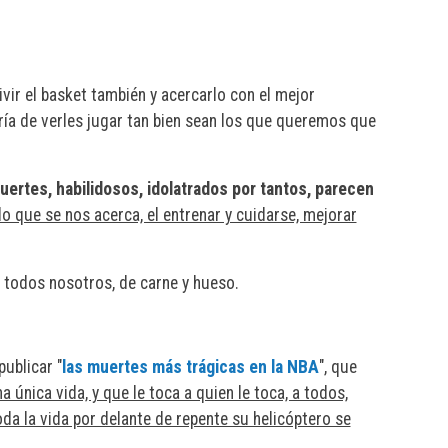
vir el basket también y acercarlo con el mejor
ría de verles jugar tan bien sean los que queremos que
ertes, habilidosos, idolatrados por tantos, parecen
o que se nos acerca, el entrenar y cuidarse, mejorar
 todos nosotros, de carne y hueso.
ublicar "
las muertes más trágicas en la NBA
", que
 única vida, y que le toca a quien le toca, a todos,
oda la vida por delante de repente su helicóptero se