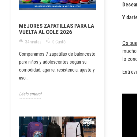
Desear
Y dart
MEJORES ZAPATILLAS PARA LA
VUELTA AL COLE 2026
34 visitas
0
Gustó
Os quer
mucho,
Comparamos 7 zapatillas de baloncesto
lo con
para niños y adolescentes según su
comodidad, agarre, resistencia, ajuste y
Entrevi
uso...
Léelo entero!