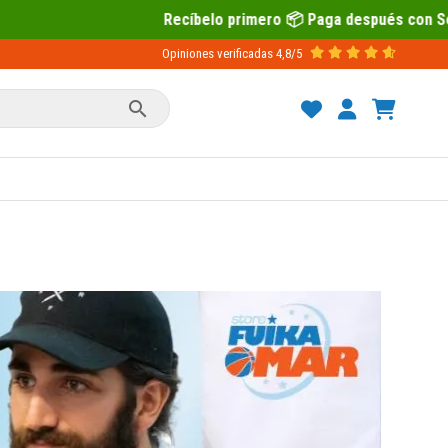
Recíbelo primero 📦 Paga después con Sequra 💶
Opiniones verificadas
4,8/5
