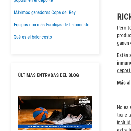
popular en el deporte
Máximos ganadores Copa del Rey
RIC
Equipos con más Euroligas de baloncesto
Pero t
produc
Qué es el baloncesto
ganen 
Están 
inmun
deport
ÚLTIMAS ENTRADAS DEL BLOG
Más al
No es 
tiene 
incluid
estrell