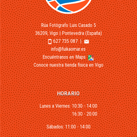
Rúa Fotógrafo Luis Casado 5
36209, Vigo | Pontevedra (España)
627 735 087
|
smartphone
email
info@fuikaomar.es
Encuéntranos en Maps
Conoce nuestra tienda física en Vigo
HORARIO
Lunes a Viernes: 10:30 - 14:00
16:30 - 20:00
Sábados: 11:00 - 14:00