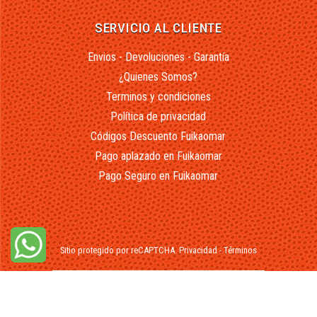
SERVICIO AL CLIENTE
Envios - Devoluciones - Garantía
¿Quienes Somos?
Terminos y condiciones
Política de privacidad
Códigos Descuento Fuikaomar
Pago aplazado en Fuikaomar
Pago Seguro en Fuikaomar
Sitio protegido por reCAPTCHA.
Privacidad
-
Términos