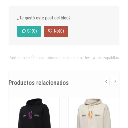
¿Te gustó este post del blog?
Sí
(0)
No
(0)
Publicado en:
Últimas noticias de baloncesto
,
Reviews de zapatillas
Productos relacionados