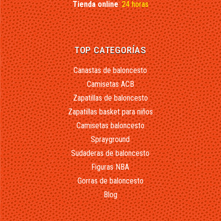
Tienda online
:
24 horas
TOP CATEGORÍAS
Canastas de baloncesto
Camisetas ACB
Zapatillas de baloncesto
Zapatillas basket para niños
Camisetas baloncesto
Sprayground
Sudaderas de baloncesto
Figuras NBA
Gorras de baloncesto
Blog