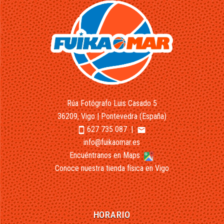
Rúa Fotógrafo Luis Casado 5
36209, Vigo | Pontevedra (España)
627 735 087
|
smartphone
email
info@fuikaomar.es
Encuéntranos en Maps
Conoce nuestra tienda física en Vigo
HORARIO