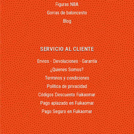
Figuras NBA
Gorras de baloncesto
Blog
SERVICIO AL CLIENTE
Envios - Devoluciones - Garantía
¿Quienes Somos?
Terminos y condiciones
Política de privacidad
Códigos Descuento Fuikaomar
Pago aplazado en Fuikaomar
Pago Seguro en Fuikaomar