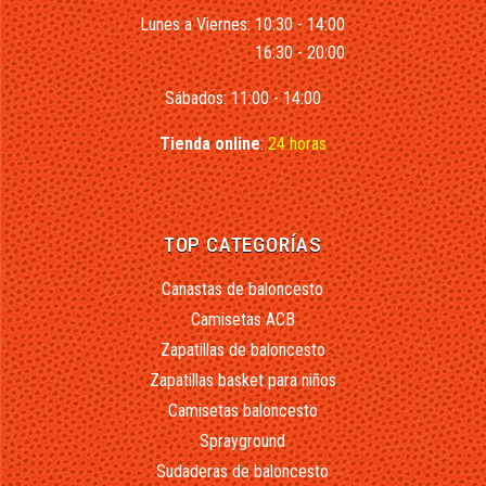
Lunes a Viernes: 10:30 - 14:00
16:30 - 20:00
Sábados: 11:00 - 14:00
Tienda online
:
24 horas
TOP CATEGORÍAS
Canastas de baloncesto
Camisetas ACB
Zapatillas de baloncesto
Zapatillas basket para niños
Camisetas baloncesto
Sprayground
Sudaderas de baloncesto