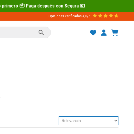
a después con Sequra 💶
Opiniones verificadas
4,8/5

.