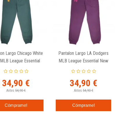
lon Largo Chicago White
Pantalon Largo LA Dodgers
MLB League Essential
MLB League Essential New
New Era Jogger
Era Jogger
34,90 €
34,90 €
Antes
54,90 €
Antes
54,90 €
Cómprame!
Cómprame!