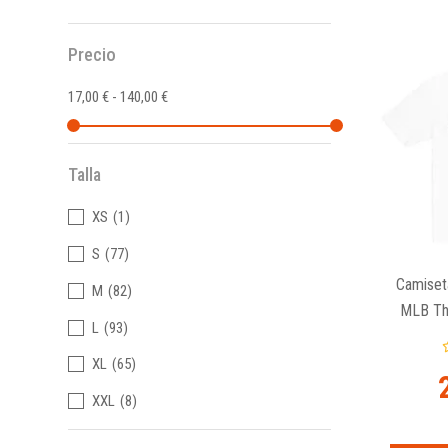
Precio
17,00 € - 140,00 €
Talla
XS
(1)
S
(77)
Camiset
M
(82)
MLB Th
L
(93)
XL
(65)
XXL
(8)