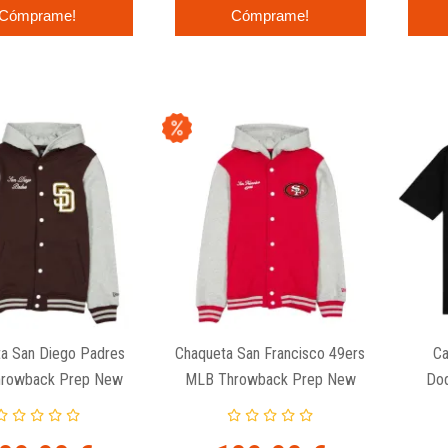
Cómprame!
Cómprame!
a San Diego Padres
Chaqueta San Francisco 49ers
Ca
rowback Prep New
MLB Throwback Prep New
Dod
Era
Era