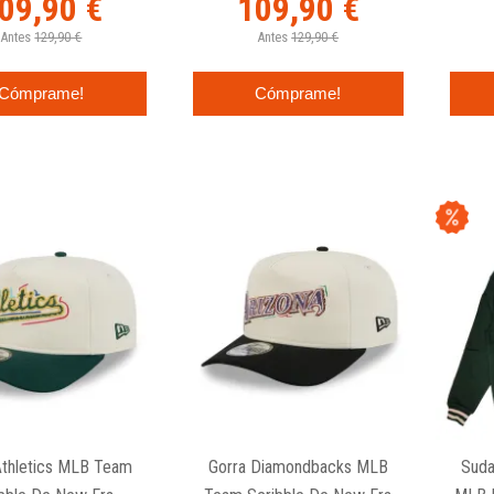
09,90 €
109,90 €
Antes
129,90 €
Antes
129,90 €
Cómprame!
Cómprame!
Athletics MLB Team
Gorra Diamondbacks MLB
Suda