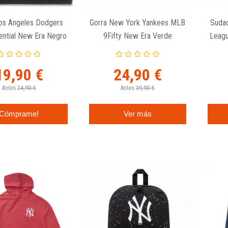
os Angeles Dodgers
Gorra New York Yankees MLB
Sudad
ntial New Era Negro
9Fifty New Era Verde
Leagu
19,90 €
24,90 €
Antes
24,90 €
Antes
39,90 €
Cómprame!
Ver más