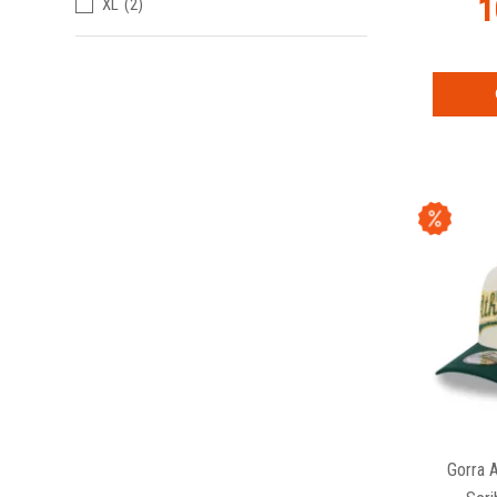
1
XL
(2)
Gorra 