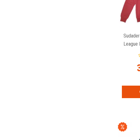
Sudader
League E