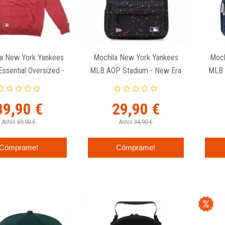
a New York Yankees
Mochila New York Yankees
Moch
ssential Oversized -
MLB AOP Stadium - New Era
MLB 
New Era MLB
39,90 €
29,90 €
Antes
69,90 €
Antes
34,90 €
Cómprame!
Cómprame!