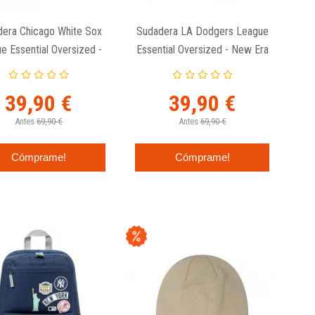
era Chicago White Sox
Sudadera LA Dodgers League
e Essential Oversized -
Essential Oversized - New Era
New Era MLB
MLB
39,90 €
39,90 €
Antes
69,90 €
Antes
69,90 €
Cómprame!
Cómprame!