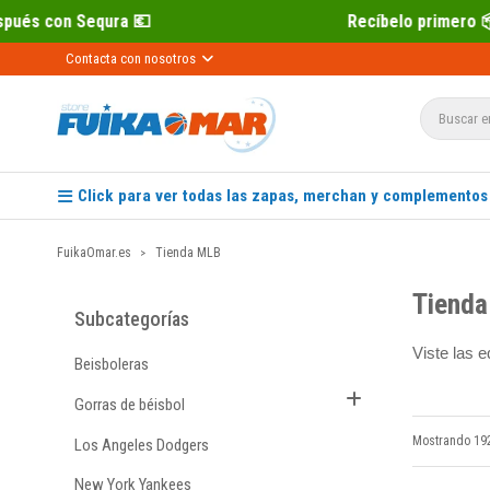
a 💶
Recíbelo primero 📦 Paga después
Contacta con nosotros
Click para ver todas las zapas, merchan y complementos
FuikaOmar.es
Tienda MLB
Tiend
Subcategorías
Viste las 
Beisboleras
Gorras de béisbol
Mostrando 192
Los Angeles Dodgers
New York Yankees