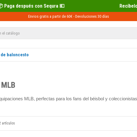
 con Sequra 💶
Recíbelo primero 📦 Pag
Envios gratis a partir de 60€ -
Devoluciones
30 días
 de baloncesto
a MLB
equipaciones MLB, perfectas para los fans del béisbol y coleccionistas
 artículos