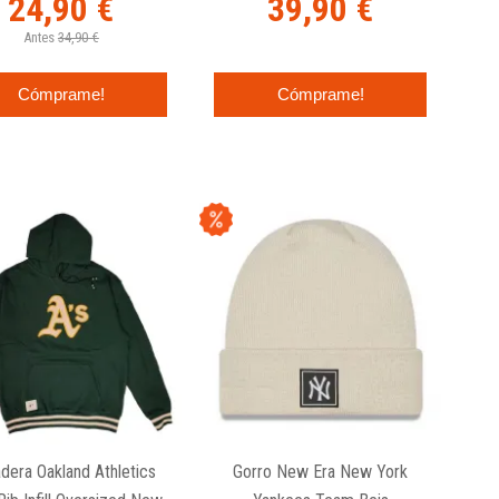
24,90 €
39,90 €
Antes
34,90 €
Cómprame!
Cómprame!
dera Oakland Athletics
Gorro New Era New York