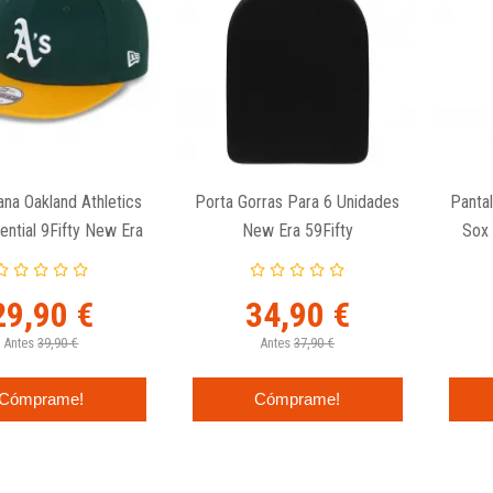
ana Oakland Athletics
Porta Gorras Para 6 Unidades
Panta
ntial 9Fifty New Era
New Era 59Fifty
Sox 
29,90 €
34,90 €
Antes
39,90 €
Antes
37,90 €
Cómprame!
Cómprame!