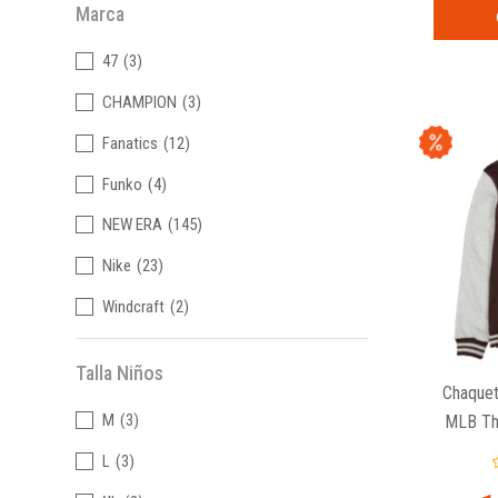
Marca
47
(3)
CHAMPION
(3)
Fanatics
(12)
Funko
(4)
NEW ERA
(145)
Nike
(23)
Windcraft
(2)
Talla Niños
Chaquet
M
(3)
MLB Th
L
(3)