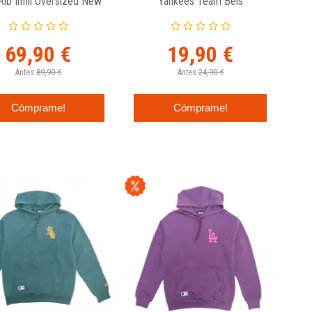
ib Infill Oversized New
Yankees Team Beis
Era
69,90 €
19,90 €
Antes
89,90 €
Antes
24,90 €
Cómprame!
Cómprame!