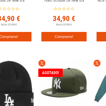
bble De New Era
Team Scribble De New Era
MLB R
34,90 €
34,90 €
Antes
37,90 €
Antes
37,90 €
Cómprame!
Cómprame!
AGOTADO!