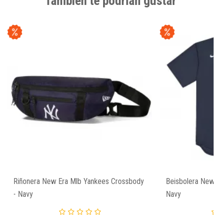
También te podrían gustar
Riñonera New Era Mlb Yankees Crossbody
Beisbolera New Y
- Navy
Navy