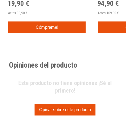
19,90 €
94,90 €
Antes
39,90 €
Antes
109,90 €
Cómprame!
C
Opiniones del producto
Este producto no tiene opiniones ¡Sé el
primero!
Opinar sobre este producto