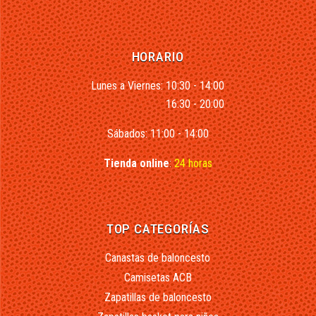
HORARIO
Lunes a Viernes: 10:30 - 14:00
16:30 - 20:00
Sábados: 11:00 - 14:00
Tienda online
:
24 horas
TOP CATEGORÍAS
Canastas de baloncesto
Camisetas ACB
Zapatillas de baloncesto