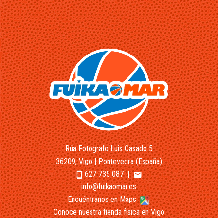
Rúa Fotógrafo Luis Casado 5
36209, Vigo | Pontevedra (España)
627 735 087
|
smartphone
email
info@fuikaomar.es
Encuéntranos en Maps
Conoce nuestra tienda física en Vigo