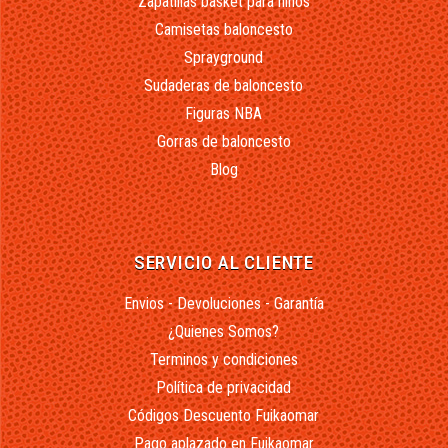
Zapatillas basket para niños
Camisetas baloncesto
Sprayground
Sudaderas de baloncesto
Figuras NBA
Gorras de baloncesto
Blog
SERVICIO AL CLIENTE
Envios - Devoluciones - Garantía
¿Quienes Somos?
Terminos y condiciones
Política de privacidad
Códigos Descuento Fuikaomar
Pago aplazado en Fuikaomar