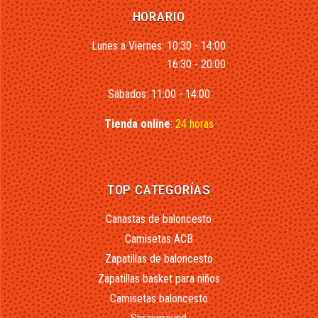
HORARIO
Lunes a Viernes: 10:30 - 14:00
16:30 - 20:00
Sábados: 11:00 - 14:00
Tienda online
:
24 horas
TOP CATEGORÍAS
Canastas de baloncesto
Camisetas ACB
Zapatillas de baloncesto
Zapatillas basket para niños
Camisetas baloncesto