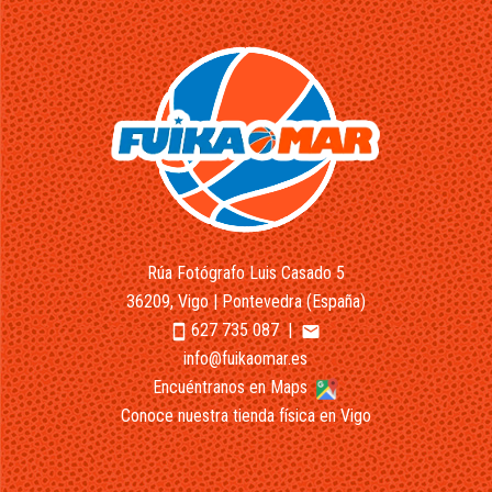
Rúa Fotógrafo Luis Casado 5
36209, Vigo | Pontevedra (España)
627 735 087
|
smartphone
email
info@fuikaomar.es
Encuéntranos en Maps
Conoce nuestra tienda física en Vigo