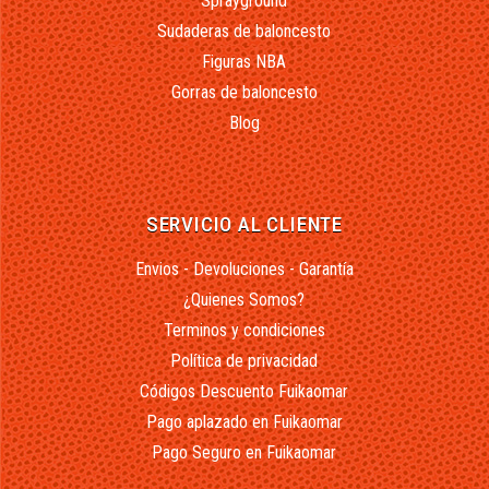
Sprayground
Sudaderas de baloncesto
Figuras NBA
Gorras de baloncesto
Blog
SERVICIO AL CLIENTE
Envios - Devoluciones - Garantía
¿Quienes Somos?
Terminos y condiciones
Política de privacidad
Códigos Descuento Fuikaomar
Pago aplazado en Fuikaomar
Pago Seguro en Fuikaomar