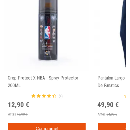
Crep Protect X NBA - Spray Protector
Pantalon Largo N
200ML
De Fanatics
(4)
12,90 €
49,90 €
Antes
16,90 €
Antes
64,90 €
Cómprame!
C