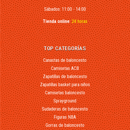
Sábados: 11:00 - 14:00
Tienda online
:
24 horas
TOP CATEGORÍAS
Canastas de baloncesto
Camisetas ACB
Zapatillas de baloncesto
Zapatillas basket para niños
Camisetas baloncesto
Sprayground
Sudaderas de baloncesto
Figuras NBA
Gorras de baloncesto