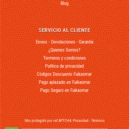
Blog
SERVICIO AL CLIENTE
Envios - Devoluciones - Garantía
¿Quienes Somos?
Terminos y condiciones
Política de privacidad
Códigos Descuento Fuikaomar
Pago aplazado en Fuikaomar
Pago Seguro en Fuikaomar
Sitio protegido por reCAPTCHA.
Privacidad
-
Términos