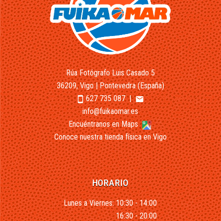
Rúa Fotógrafo Luis Casado 5
36209, Vigo | Pontevedra (España)
627 735 087
|
smartphone
email
info@fuikaomar.es
Encuéntranos en Maps
Conoce nuestra tienda física en Vigo
HORARIO
Lunes a Viernes: 10:30 - 14:00
16:30 - 20:00