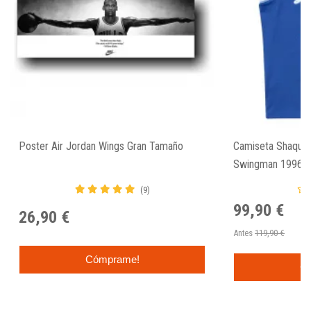
Poster Air Jordan Wings Gran Tamaño
Camiseta Shaquill
Swingman 1996-97
(9)
99,90 €
26,90 €
Antes
119,90 €
Cómprame!
C