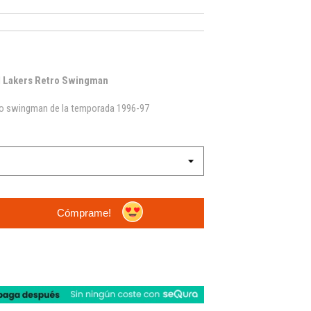
l Lakers Retro Swingman
ro swingman de la temporada 1996-97
Cómprame!