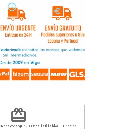
redeem
 puedes conseguir
9
puntos de fidelidad
. Tu pedido