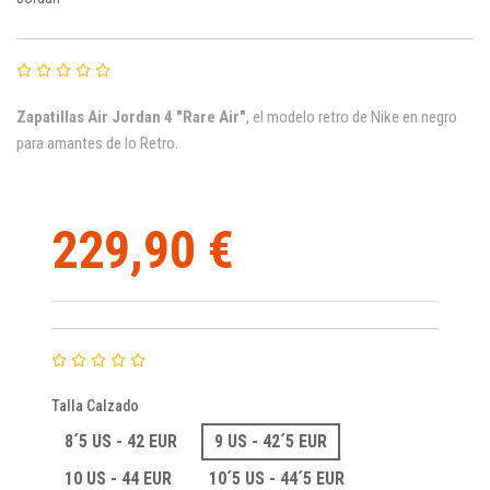
Zapatillas Air Jordan 4 "Rare Air"
, el modelo retro de Nike en negro
para amantes de lo Retro.
229,90 €
Talla Calzado
8´5 US - 42 EUR
9 US - 42´5 EUR
10 US - 44 EUR
10´5 US - 44´5 EUR