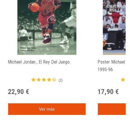
Michael Jordan , El Rey Del Juego.
Poster Michael Jo
1995-96
(2)
22,90 €
17,90 €
Ver más
C