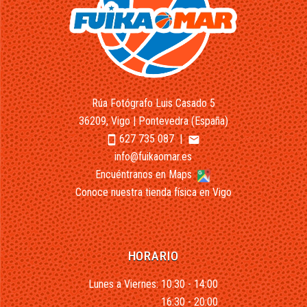
Rúa Fotógrafo Luis Casado 5
36209, Vigo | Pontevedra (España)
627 735 087
|
smartphone
email
info@fuikaomar.es
Encuéntranos en Maps
Conoce nuestra tienda física en Vigo
HORARIO
Lunes a Viernes: 10:30 - 14:00
16:30 - 20:00