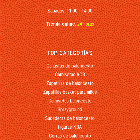
Sábados: 11:00 - 14:00
Tienda online
:
24 horas
TOP CATEGORÍAS
Canastas de baloncesto
Camisetas ACB
Zapatillas de baloncesto
Zapatillas basket para niños
Camisetas baloncesto
Sprayground
Sudaderas de baloncesto
Figuras NBA
Gorras de baloncesto