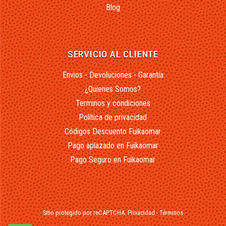
Blog
SERVICIO AL CLIENTE
Envios - Devoluciones - Garantía
¿Quienes Somos?
Terminos y condiciones
Política de privacidad
Códigos Descuento Fuikaomar
Pago aplazado en Fuikaomar
Pago Seguro en Fuikaomar
Sitio protegido por reCAPTCHA.
Privacidad
-
Términos