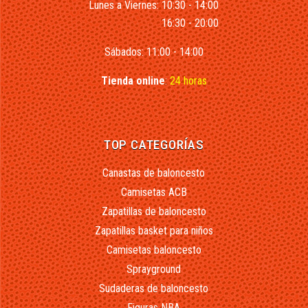
Lunes a Viernes: 10:30 - 14:00
16:30 - 20:00
Sábados: 11:00 - 14:00
Tienda online
:
24 horas
TOP CATEGORÍAS
Canastas de baloncesto
Camisetas ACB
Zapatillas de baloncesto
Zapatillas basket para niños
Camisetas baloncesto
Sprayground
Sudaderas de baloncesto
Figuras NBA