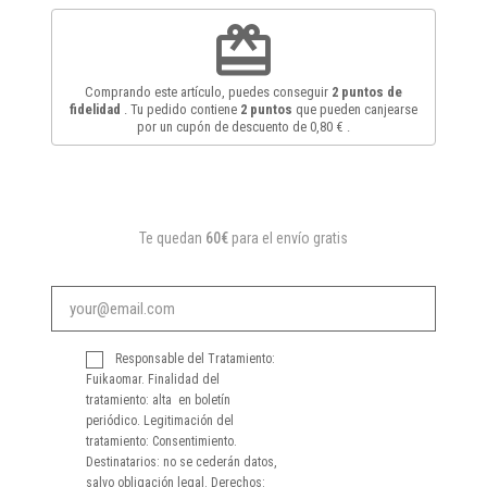
redeem
Comprando este artículo, puedes conseguir
2
puntos de
fidelidad
. Tu pedido contiene
2
puntos
que pueden canjearse
por un cupón de descuento de
0,80 €
.
Te quedan
60€
para el envío gratis
Responsable del Tratamiento:
Fuikaomar. Finalidad del
tratamiento: alta en boletín
periódico. Legitimación del
tratamiento: Consentimiento.
Destinatarios: no se cederán datos,
salvo obligación legal. Derechos: