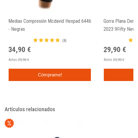
Medias Compresión Mcdavid Hexpad 6446
Gorra Plana Denv
- Negras
2023 9Fifty New 
(8)
34,90 €
29,90 €
Antes
39,90 €
Antes
39,90 €
Cómprame!
C
Artículos relacionados