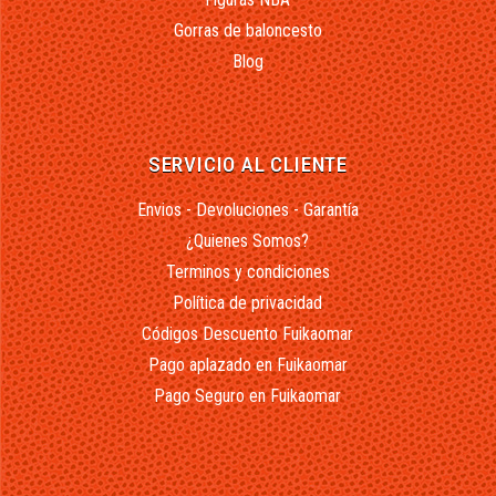
Gorras de baloncesto
Blog
SERVICIO AL CLIENTE
Envios - Devoluciones - Garantía
¿Quienes Somos?
Terminos y condiciones
Política de privacidad
Códigos Descuento Fuikaomar
Pago aplazado en Fuikaomar
Pago Seguro en Fuikaomar