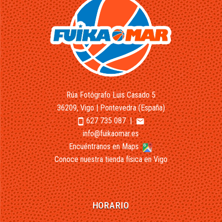
Rúa Fotógrafo Luis Casado 5
36209, Vigo | Pontevedra (España)
627 735 087
|
smartphone
email
info@fuikaomar.es
Encuéntranos en Maps
Conoce nuestra tienda física en Vigo
HORARIO