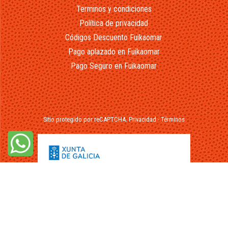
Terminos y condiciones
Política de privacidad
Códigos Descuento Fuikaomar
Pago aplazado en Fuikaomar
Pago Seguro en Fuikaomar
Sitio protegido por reCAPTCHA.
Privacidad
-
Términos