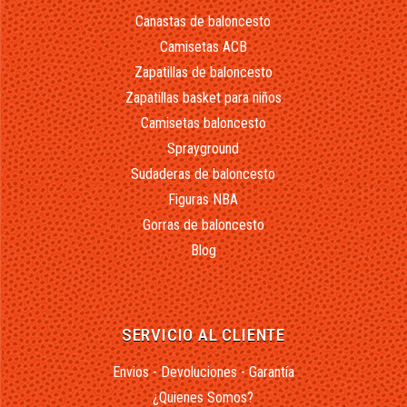
Canastas de baloncesto
Camisetas ACB
Zapatillas de baloncesto
Zapatillas basket para niños
Camisetas baloncesto
Sprayground
Sudaderas de baloncesto
Figuras NBA
Gorras de baloncesto
Blog
SERVICIO AL CLIENTE
Envios - Devoluciones - Garantía
¿Quienes Somos?