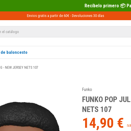
Recíbelo primero 📦 Paga después con Sequra 💶
Envios gratis a partir de 60€ -
Devoluciones
30 días
 de baloncesto
G - NEW JERSEY NETS 107
Funko
FUNKO POP JUL
NETS 107
14,90 €
IV