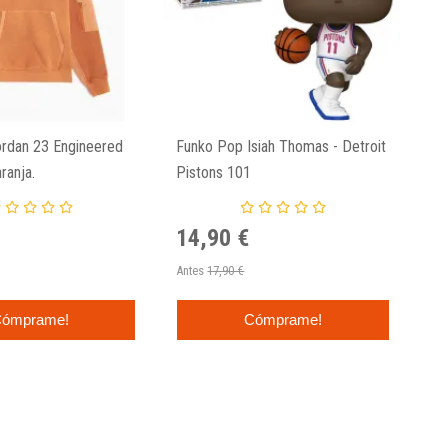
rdan 23 Engineered
Funko Pop Isiah Thomas - Detroit
Fu
ranja.
Pistons 101
Ch
14,90 €
1
Antes
17,90 €
Ant
ómprame!
Cómprame!