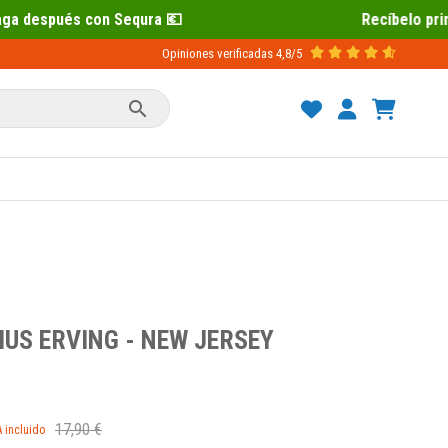
Recíbelo primero 📦 Paga después con S
Opiniones verificadas
4,8/5

IUS ERVING - NEW JERSEY
17,90 €
A incluido