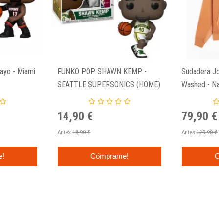
yo - Miami
FUNKO POP SHAWN KEMP -
Sudadera Jo
SEATTLE SUPERSONICS (HOME)
Washed - Na
79
14,90 €
79,90 €
Antes
16,90 €
Antes
129,90 €
e!
Cómprame!
C