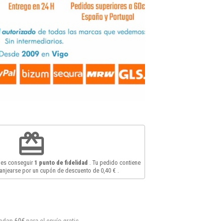
redeem
des conseguir
1
punto de fidelidad
. Tu pedido contiene
anjearse por un cupón de descuento de
0,40 €
.
uedan
60€
para el envío gratis