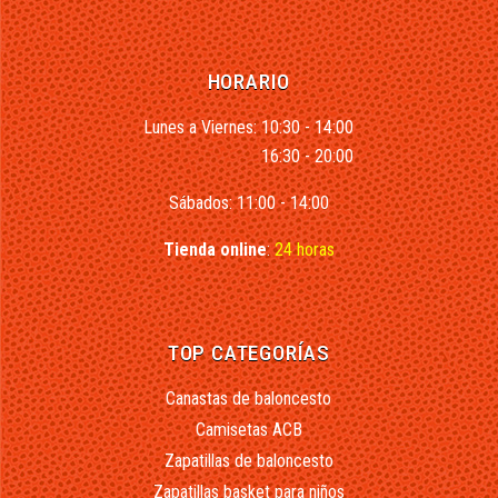
HORARIO
Lunes a Viernes: 10:30 - 14:00
16:30 - 20:00
Sábados: 11:00 - 14:00
Tienda online
:
24 horas
TOP CATEGORÍAS
Canastas de baloncesto
Camisetas ACB
Zapatillas de baloncesto
Zapatillas basket para niños