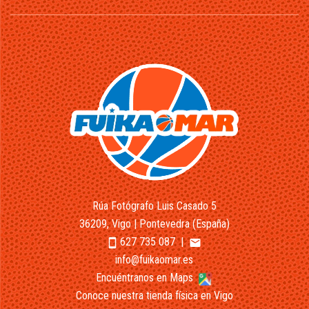
Rúa Fotógrafo Luis Casado 5
36209, Vigo | Pontevedra (España)
627 735 087
|
smartphone
email
info@fuikaomar.es
Encuéntranos en Maps
Conoce nuestra tienda física en Vigo