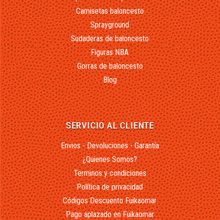
Camisetas baloncesto
Sprayground
Sudaderas de baloncesto
Figuras NBA
Gorras de baloncesto
Blog
SERVICIO AL CLIENTE
Envios - Devoluciones - Garantía
¿Quienes Somos?
Terminos y condiciones
Política de privacidad
Códigos Descuento Fuikaomar
Pago aplazado en Fuikaomar