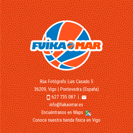
Rúa Fotógrafo Luis Casado 5
36209, Vigo | Pontevedra (España)
627 735 087
|
smartphone
email
info@fuikaomar.es
Encuéntranos en Maps
Conoce nuestra tienda física en Vigo