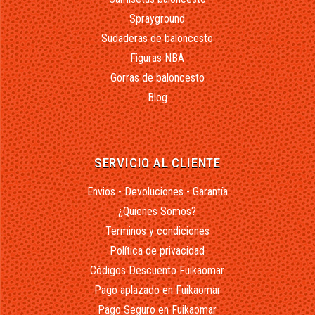
Sprayground
Sudaderas de baloncesto
Figuras NBA
Gorras de baloncesto
Blog
SERVICIO AL CLIENTE
Envios - Devoluciones - Garantía
¿Quienes Somos?
Terminos y condiciones
Política de privacidad
Códigos Descuento Fuikaomar
Pago aplazado en Fuikaomar
Pago Seguro en Fuikaomar