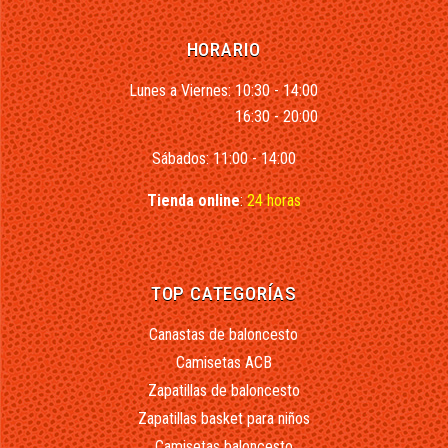
HORARIO
Lunes a Viernes: 10:30 - 14:00
16:30 - 20:00
Sábados: 11:00 - 14:00
Tienda online
:
24 horas
TOP CATEGORÍAS
Canastas de baloncesto
Camisetas ACB
Zapatillas de baloncesto
Zapatillas basket para niños
Camisetas baloncesto