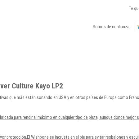
Te q
Somos de confianza:
over Culture Kayo LP2
ativas que más están sonando en USA y en otros países de Europa como Franci
ricada para rendir al máximo en cualquier tipo de pista, aunque donde mejor s
r protección.El Wishbone se incrusta en el pie para evitar resbalones y esgui