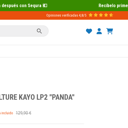
Recíbelo primero 📦 Paga después con 
Opiniones verificadas
4,8/5

TURE KAYO LP2 "PANDA"
129,90 €
A incluido