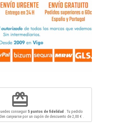
redeem
 puedes conseguir
5
puntos de fidelidad
. Tu pedido
en canjearse por un cupón de descuento de
2,00 €
.