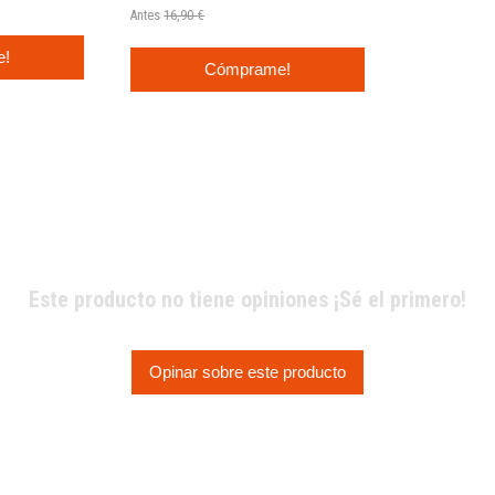
Antes
16,90 €
e!
Cómprame!
Este producto no tiene opiniones ¡Sé el primero!
Opinar sobre este producto