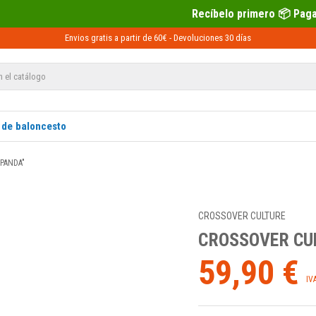
Recíbelo primero 📦 Paga después con Sequra 💶
Envios gratis a partir de 60€ -
Devoluciones
30 días
 de baloncesto
"PANDA"
CROSSOVER CULTURE
CROSSOVER CUL
59,90 €
IV