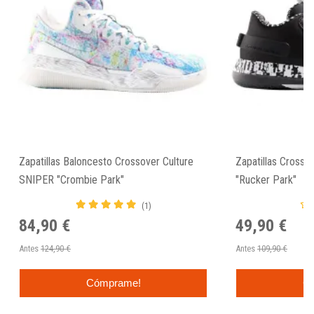
Zapatillas Baloncesto Crossover Culture
Zapatillas Crosso
SNIPER "Crombie Park"
"Rucker Park"
(1)
84,90 €
49,90 €
Antes
124,90 €
Antes
109,90 €
Cómprame!
C