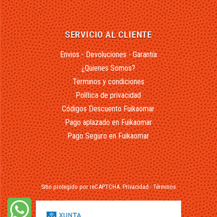
SERVICIO AL CLIENTE
Envios - Devoluciones - Garantía
¿Quienes Somos?
Terminos y condiciones
Política de privacidad
Códigos Descuento Fuikaomar
Pago aplazado en Fuikaomar
Pago Seguro en Fuikaomar
Sitio protegido por reCAPTCHA.
Privacidad
-
Términos