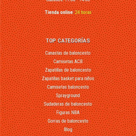
Tienda online
:
24 horas
TOP CATEGORÍAS
Canastas de baloncesto
Camisetas ACB
Zapatillas de baloncesto
Zapatillas basket para niños
Camisetas baloncesto
Sprayground
Sudaderas de baloncesto
Figuras NBA
Gorras de baloncesto
Blog