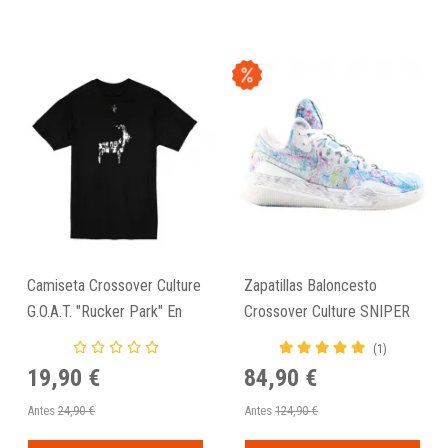
Camiseta Crossover Culture
Zapatillas Baloncesto
G.O.A.T. "Rucker Park" En
Crossover Culture SNIPER
Negro
"Crombie Park"
(1)
19,90 €
84,90 €
Antes
24,90 €
Antes
124,90 €