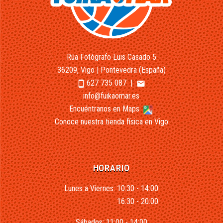
Rúa Fotógrafo Luis Casado 5
36209, Vigo | Pontevedra (España)
627 735 087
|
smartphone
email
info@fuikaomar.es
Encuéntranos en Maps
Conoce nuestra tienda física en Vigo
HORARIO
Lunes a Viernes: 10:30 - 14:00
16:30 - 20:00
Sábados: 11:00 - 14:00