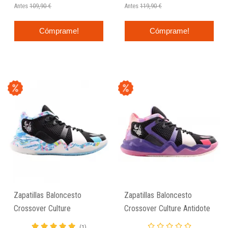
Antes
109,90 €
Antes
119,90 €
Cómprame!
Cómprame!
Zapatillas Baloncesto
Zapatillas Baloncesto
Crossover Culture
Crossover Culture Antidote
ANTIDOTE "Crombie Park"
"Pigalle Duperré Court"
(1)