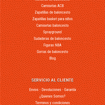
Camisetas ACB
Zapatillas de baloncesto
Zapatillas basket para niños
Camisetas baloncesto
Sprayground
Sudaderas de baloncesto
Figuras NBA
Gorras de baloncesto
Blog
SERVICIO AL CLIENTE
Envios - Devoluciones - Garantía
¿Quienes Somos?
Terminos y condiciones