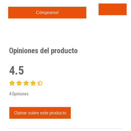
C
Cómprame!
Opiniones del producto
4.5
4 Opiniones
Opinar sobre este producto