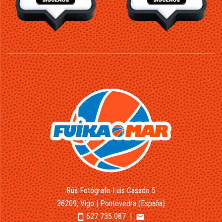
Rúa Fotógrafo Luis Casado 5
36209, Vigo | Pontevedra (España)
627 735 087
|
smartphone
email