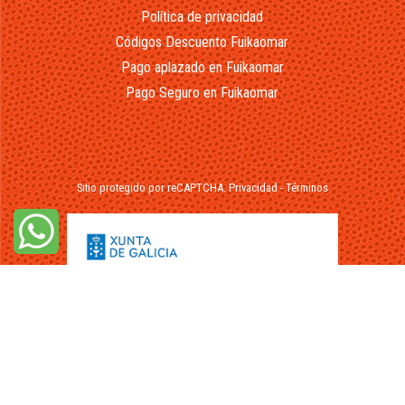
Política de privacidad
Códigos Descuento Fuikaomar
Pago aplazado en Fuikaomar
Pago Seguro en Fuikaomar
Sitio protegido por reCAPTCHA.
Privacidad
-
Términos