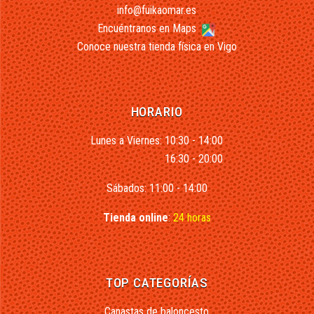
info@fuikaomar.es
Encuéntranos en Maps
Conoce nuestra tienda física en Vigo
HORARIO
Lunes a Viernes: 10:30 - 14:00
16:30 - 20:00
Sábados: 11:00 - 14:00
Tienda online
:
24 horas
TOP CATEGORÍAS
Canastas de baloncesto