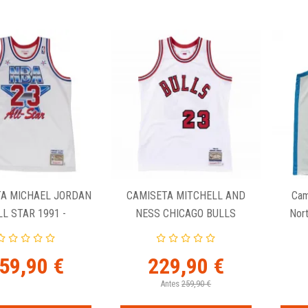
TA MICHAEL JORDAN
CAMISETA MITCHELL AND
Cam
LL STAR 1991 -
NESS CHICAGO BULLS
Nort
AUTHENTIC
MICHAEL JORDAN 1984/85
Bas
59,90 €
229,90 €
Antes
259,90 €