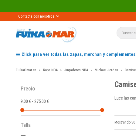
Contacta con nosotros
Click para ver todas las zapas, merchan y complementos
FuikaOmar.es
Ropa NBA
Jugadores NBA
Michael Jordan
Camise
Camise
Precio
Luce las ca
9,00 € - 275,00 €
Mostrando 50 
Talla