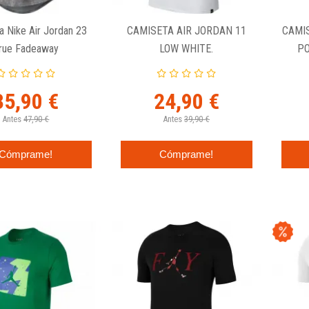
a Nike Air Jordan 23
CAMISETA AIR JORDAN 11
CAMI
rue Fadeaway
LOW WHITE.
PO
35,90 €
24,90 €
Antes
47,90 €
Antes
39,90 €
Cómprame!
Cómprame!