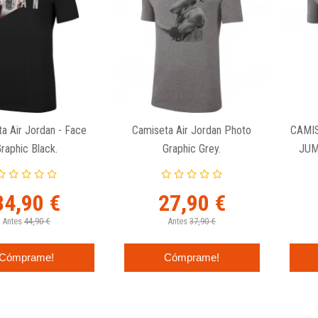
a Air Jordan - Face
Camiseta Air Jordan Photo
CAMI
raphic Black.
Graphic Grey.
JUM
34,90 €
27,90 €
Antes
44,90 €
Antes
37,90 €
Cómprame!
Cómprame!