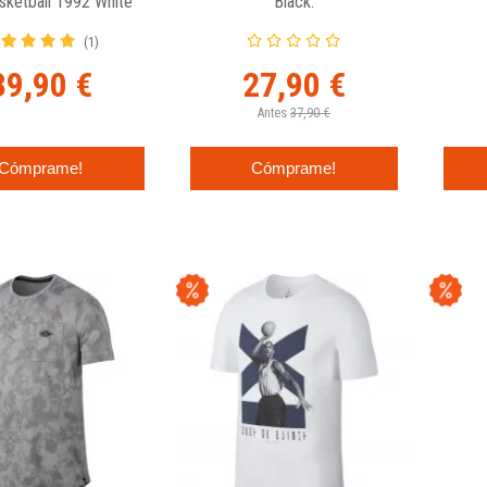
ketball 1992 White
Black.
(1)
39,90 €
27,90 €
Antes
37,90 €
Cómprame!
Cómprame!