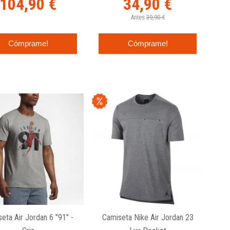
104,90 €
34,90 €
Antes
39,90 €
Cómprame!
Cómprame!
eta Air Jordan 6 "91" -
Camiseta Nike Air Jordan 23