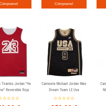
Cómprame!
Cómprame!
 Tirantes Jordan "He
Camiseta Michael Jordan Nike
Cam
me" Reversible Roja
Dream Team LE Usa
NC
Basketball
Swi