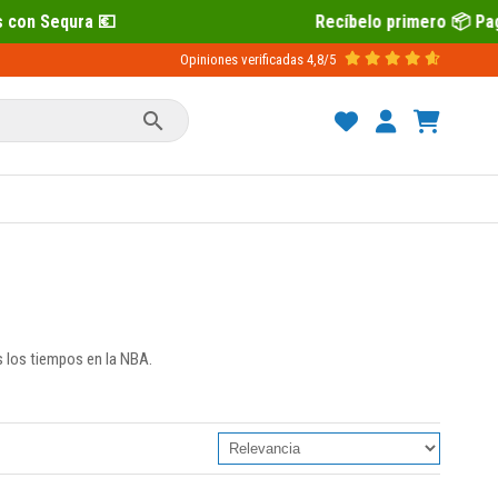
Recíbelo primero 📦 Paga después con Sequra
Opiniones verificadas
4,8/5

 los tiempos en la NBA.