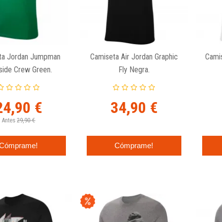
ta Jordan Jumpman
Camiseta Air Jordan Graphic
Camis
side Crew Green.
Fly Negra.
24,90 €
34,90 €
Antes
29,90 €
Cómprame!
Cómprame!