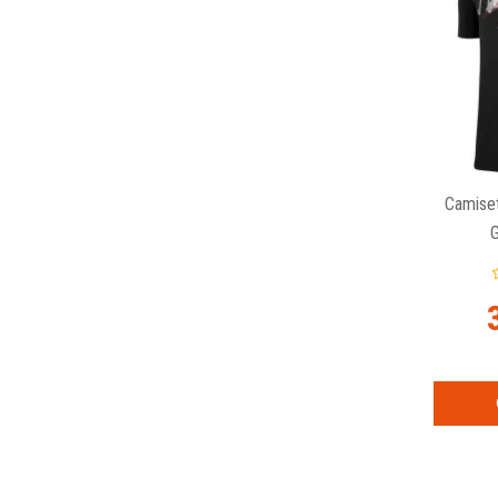
Camiset
G