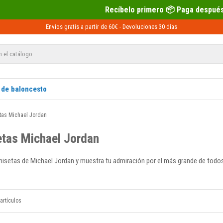
Recíbelo primero 📦 Paga después con Sequra 💶
Envios gratis a partir de 60€ -
Devoluciones
30 días
 de baloncesto
tas Michael Jordan
tas Michael Jordan
misetas de Michael Jordan y muestra tu admiración por el más grande de todos
artículos