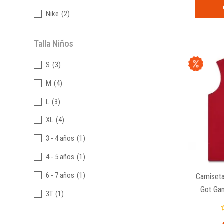
Nike
(2)
Talla Niños
S
(3)
M
(4)
L
(3)
XL
(4)
3 - 4 años
(1)
4 - 5 años
(1)
6 - 7 años
(1)
Camiseta
Got Ga
3T
(1)