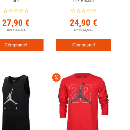
Gris
Lux Pocket
27,90 €
24,90 €
Antes
39,90 €
Antes
44,90 €
Cómprame!
Cómprame!