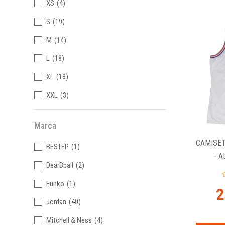
XS
(4)
S
(19)
M
(14)
L
(18)
XL
(18)
XXL
(3)
Marca
CAMISE
BESTEP
(1)
- A
DearBball
(2)
Funko
(1)
2
Jordan
(40)
Mitchell & Ness
(4)