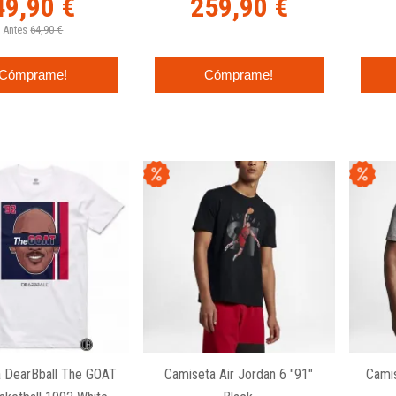
49,90 €
259,90 €
Antes
64,90 €
Cómprame!
Cómprame!
 DearBball The GOAT
Camiseta Air Jordan 6 "91"
Camis