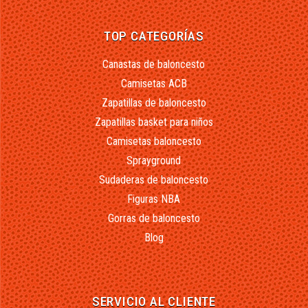
TOP CATEGORÍAS
Canastas de baloncesto
Camisetas ACB
Zapatillas de baloncesto
Zapatillas basket para niños
Camisetas baloncesto
Sprayground
Sudaderas de baloncesto
Figuras NBA
Gorras de baloncesto
Blog
SERVICIO AL CLIENTE