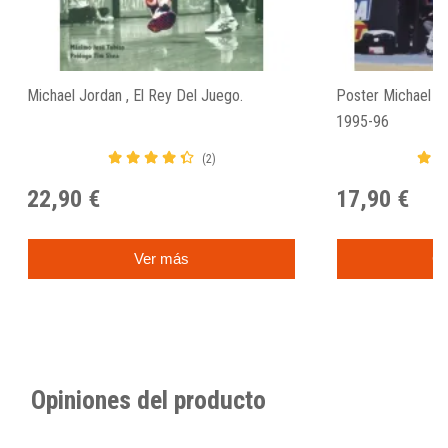
Michael Jordan , El Rey Del Juego.
Poster Michael Jo
1995-96
(2)
22,90 €
17,90 €
Ver más
C
Opiniones del producto