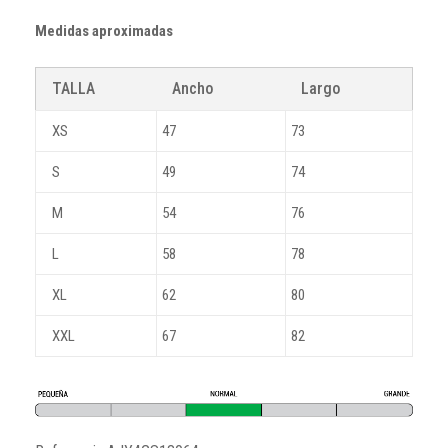
Medidas aproximadas
TALLA
Ancho
Largo
XS
47
73
S
49
74
M
54
76
L
58
78
XL
62
80
XXL
67
82