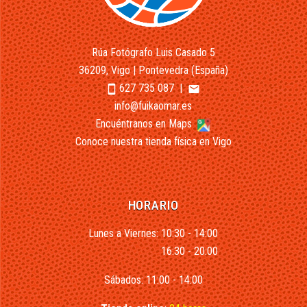
Rúa Fotógrafo Luis Casado 5
36209, Vigo | Pontevedra (España)
627 735 087
|
smartphone
email
info@fuikaomar.es
Encuéntranos en Maps
Conoce nuestra tienda física en Vigo
HORARIO
Lunes a Viernes: 10:30 - 14:00
16:30 - 20:00
Sábados: 11:00 - 14:00