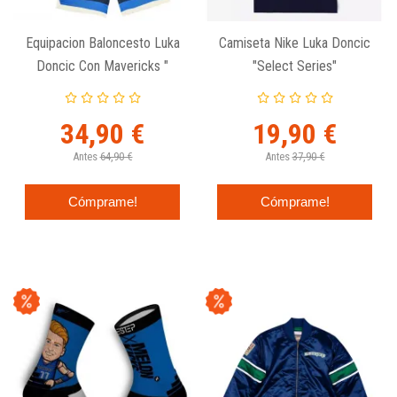
Equipacion Baloncesto Luka
Camiseta Nike Luka Doncic
Doncic Con Mavericks "
"Select Series"
Nba Crew Neck " Outerstuff
34,90 €
19,90 €
Antes
64,90 €
Antes
37,90 €
Cómprame!
Cómprame!