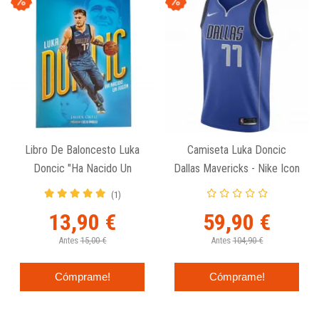
Libro De Baloncesto Luka
Camiseta Luka Doncic
Doncic "Ha Nacido Un
Dallas Mavericks - Nike Icon
Jugón"
Edition Swingman
(1)
13,90 €
59,90 €
Antes
15,00 €
Antes
104,90 €
Cómprame!
Cómprame!