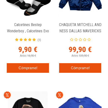
Calcetines Bestep
CHAQUETA MITCHELL AND
Wonderboy , Calcetines Evo
NESS DALLAS MAVERICKS
Para Baloncesto - Luka
"HEAVYWEIGHT SATIN
(1)
Doncic
JACKET"
9,90 €
99,90 €
Antes
16,90 €
Antes
139,90 €
Cómprame!
Cómprame!