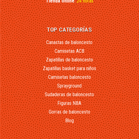
Tienda online
:
24 horas
TOP CATEGORÍAS
Canastas de baloncesto
Camisetas ACB
Zapatillas de baloncesto
Zapatillas basket para niños
Camisetas baloncesto
Sprayground
Sudaderas de baloncesto
Figuras NBA
Gorras de baloncesto
Blog