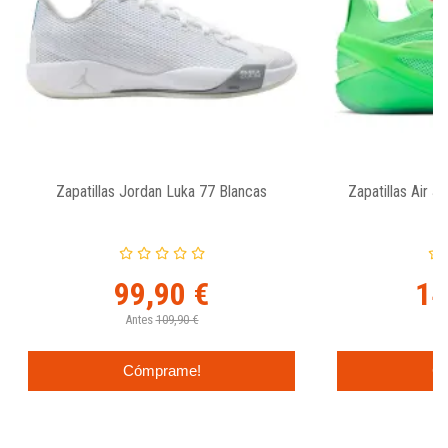
Zapatillas Jordan Luka 77 Blancas
Zapatillas Air 
99,90 €
14
Antes
109,90 €
Cómprame!
C