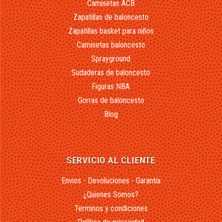
Camisetas ACB
Zapatillas de baloncesto
Zapatillas basket para niños
Camisetas baloncesto
Sprayground
Sudaderas de baloncesto
Figuras NBA
Gorras de baloncesto
Blog
SERVICIO AL CLIENTE
Envios - Devoluciones - Garantía
¿Quienes Somos?
Terminos y condiciones