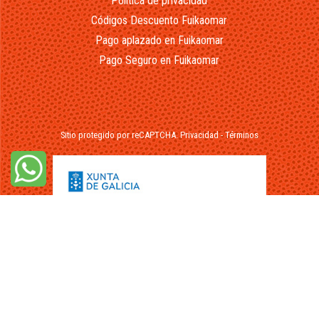
Política de privacidad
Códigos Descuento Fuikaomar
Pago aplazado en Fuikaomar
Pago Seguro en Fuikaomar
Sitio protegido por reCAPTCHA.
Privacidad
-
Términos