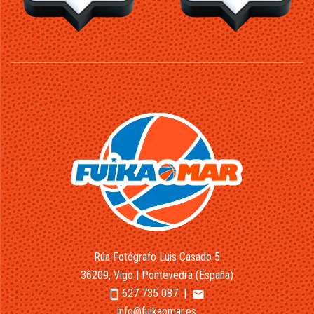
Rúa Fotógrafo Luis Casado 5
36209, Vigo | Pontevedra (España)
627 735 087
|
smartphone
email
info@fuikaomar.es