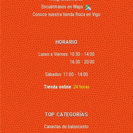
Encuéntranos en Maps
Conoce nuestra tienda física en Vigo
HORARIO
Lunes a Viernes: 10:30 - 14:00
16:30 - 20:00
Sábados: 11:00 - 14:00
Tienda online
:
24 horas
TOP CATEGORÍAS
Canastas de baloncesto