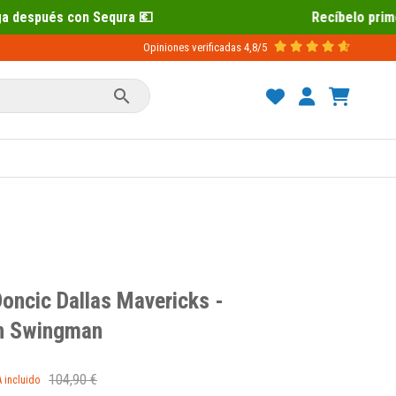
qura 💶
Recíbelo primero 📦 Paga desp
Opiniones verificadas
4,8/5

oncic Dallas Mavericks -
on Swingman
104,90 €
A incluido