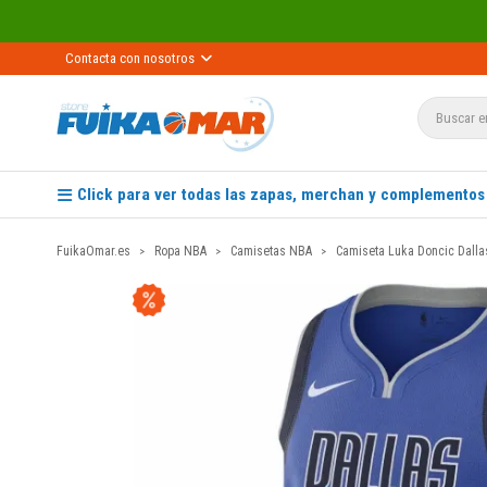
Contacta con nosotros
Click para ver todas las zapas, merchan y complementos
FuikaOmar.es
Ropa NBA
Camisetas NBA
Camiseta Luka Doncic Dalla