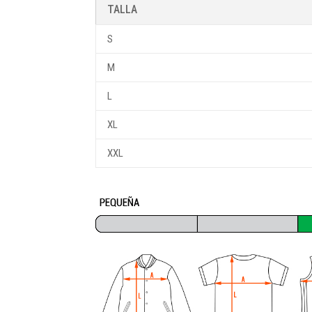
TALLA
S
M
L
XL
XXL