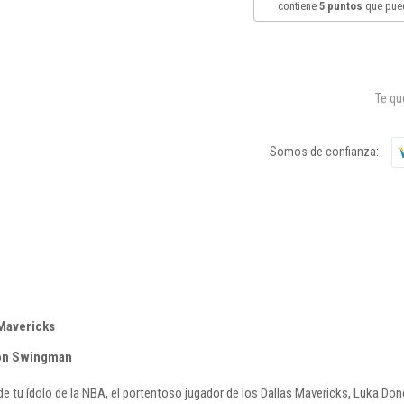
contiene
5
puntos
que pued
Te q
Somos de confianza:
Mavericks
ion Swingman
e tu ídolo de la NBA, el portentoso jugador de los Dallas Mavericks, Luka Don