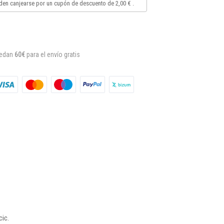
en canjearse por un cupón de descuento de
2,00 €
.
uedan
60€
para el envío gratis
cic.