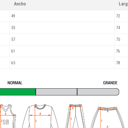
Ancho
Lar
49
72
53
74
57
75
61
76
65
78