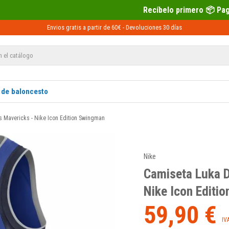
Recíbelo primero 📦 Paga después con Se
Envios gratis a partir de 60€ -
Devoluciones
30 días
 de baloncesto
s Mavericks - Nike Icon Edition Swingman
Nike
Camiseta Luka D
Nike Icon Editi
59,90 €
IV