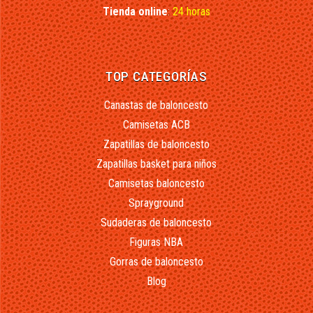
Tienda online
:
24 horas
TOP CATEGORÍAS
Canastas de baloncesto
Camisetas ACB
Zapatillas de baloncesto
Zapatillas basket para niños
Camisetas baloncesto
Sprayground
Sudaderas de baloncesto
Figuras NBA
Gorras de baloncesto
Blog