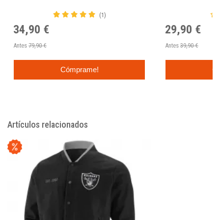
GRIS.
(1)
34,90 €
29,90 €
Antes
79,90 €
Antes
39,90 €
Cómprame!
C
Artículos relacionados