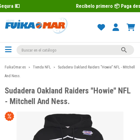
Recíbelo primero 📦 Paga después con Seq

FuikaOmar.es
Tienda NFL
Sudadera Oakland Raiders "Howie" NFL - Mitchell
And Ness.
Sudadera Oakland Raiders "Howie" NFL
- Mitchell And Ness.