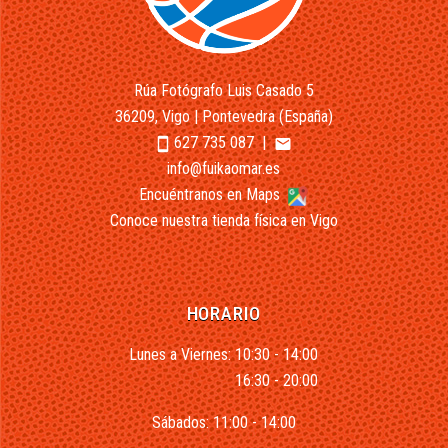
Rúa Fotógrafo Luis Casado 5
36209, Vigo | Pontevedra (España)
627 735 087
|
smartphone
email
info@fuikaomar.es
Encuéntranos en Maps
Conoce nuestra tienda física en Vigo
HORARIO
Lunes a Viernes: 10:30 - 14:00
16:30 - 20:00
Sábados: 11:00 - 14:00