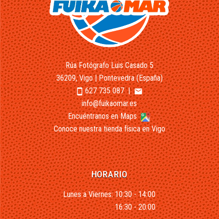
Rúa Fotógrafo Luis Casado 5
36209, Vigo | Pontevedra (España)
627 735 087
|
smartphone
email
info@fuikaomar.es
Encuéntranos en Maps
Conoce nuestra tienda física en Vigo
HORARIO
Lunes a Viernes: 10:30 - 14:00
16:30 - 20:00