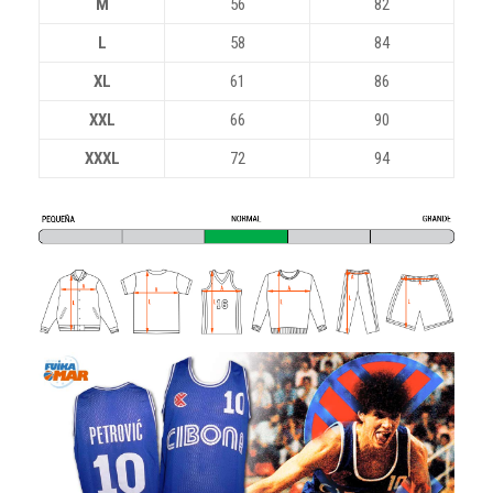
M
56
82
L
58
84
XL
61
86
XXL
66
90
XXXL
72
94