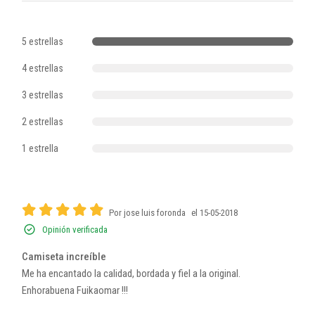
5 estrellas
4 estrellas
3 estrellas
2 estrellas
1 estrella
Por jose luis foronda
el 15-05-2018
Opinión verificada
Camiseta increíble
Me ha encantado la calidad, bordada y fiel a la original.
Enhorabuena Fuikaomar !!!