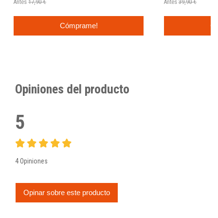
Antes
17,90 €
Antes
39,90 €
Cómprame!
C
Opiniones del producto
5
4 Opiniones
Opinar sobre este producto