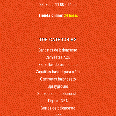
Sábados: 11:00 - 14:00
Tienda online
:
24 horas
TOP CATEGORÍAS
Canastas de baloncesto
Camisetas ACB
Zapatillas de baloncesto
Zapatillas basket para niños
Camisetas baloncesto
Sprayground
Sudaderas de baloncesto
Figuras NBA
Gorras de baloncesto
Blog