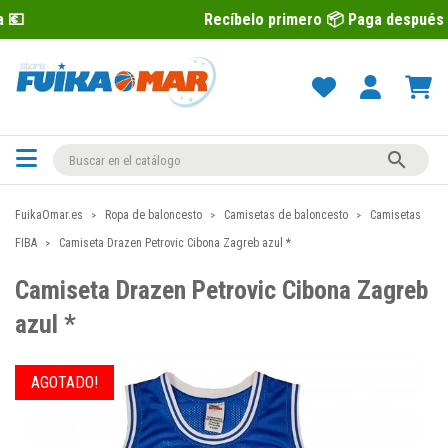
Recíbelo primero 📦 Paga después con Sequra 💶

FuikaOmar.es
Ropa de baloncesto
Camisetas de baloncesto
Camisetas
FIBA
Camiseta Drazen Petrovic Cibona Zagreb azul *
Camiseta Drazen Petrovic Cibona Zagreb
azul *
AGOTADO!