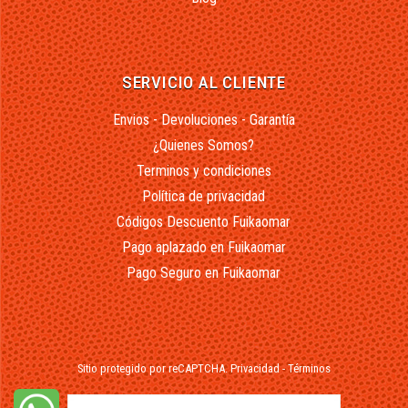
SERVICIO AL CLIENTE
Envios - Devoluciones - Garantía
¿Quienes Somos?
Terminos y condiciones
Política de privacidad
Códigos Descuento Fuikaomar
Pago aplazado en Fuikaomar
Pago Seguro en Fuikaomar
Sitio protegido por reCAPTCHA.
Privacidad
-
Términos