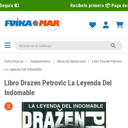
Recíbelo primero 📦 Paga después con Seq

FuikaOmar.es
Complementos
libros de baloncesto
Libro Drazen Petrovic
La Leyenda Del Indomable
Libro Drazen Petrovic La Leyenda Del
Indomable