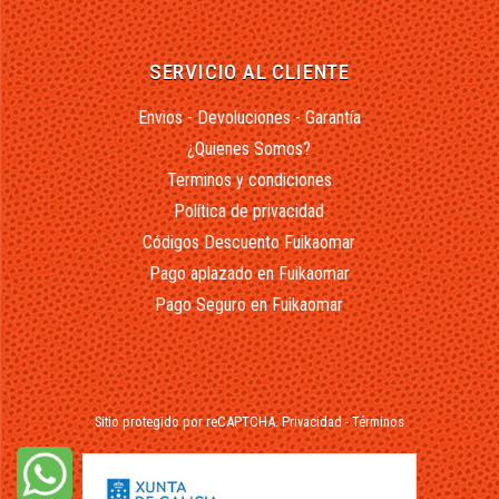
SERVICIO AL CLIENTE
Envios - Devoluciones - Garantía
¿Quienes Somos?
Terminos y condiciones
Política de privacidad
Códigos Descuento Fuikaomar
Pago aplazado en Fuikaomar
Pago Seguro en Fuikaomar
Sitio protegido por reCAPTCHA.
Privacidad
-
Términos