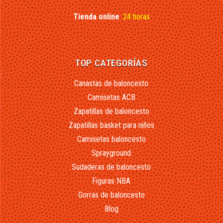
Tienda online
:
24 horas
TOP CATEGORÍAS
Canastas de baloncesto
Camisetas ACB
Zapatillas de baloncesto
Zapatillas basket para niños
Camisetas baloncesto
Sprayground
Sudaderas de baloncesto
Figuras NBA
Gorras de baloncesto
Blog