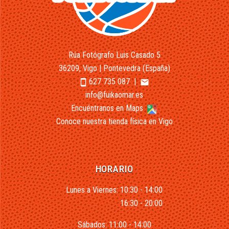
Rúa Fotógrafo Luis Casado 5
36209, Vigo | Pontevedra (España)
627 735 087
|
smartphone
email
info@fuikaomar.es
Encuéntranos en Maps
Conoce nuestra tienda física en Vigo
HORARIO
Lunes a Viernes: 10:30 - 14:00
16:30 - 20:00
Sábados: 11:00 - 14:00