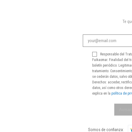
Te q
Responsable del Trat
Fuikaomar. Finalidad del tr
boletín periódico. Legitima
tratamiento: Consentimiento
se cederán datos, salvo obl
Derechos: acceder, rectifica
datos, así como otros der
explica en la
política de pr
Avisar
Somos de confianza: