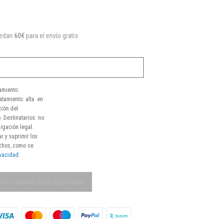
uedan
60€
para el envío gratis
amiento:
atamiento: alta en
ción del
. Destinatarios: no
igación legal.
r y suprimir los
echos, como se
ivacidad
.
me cuando esté disponible