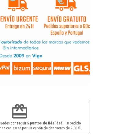
redeem
 puedes conseguir
5
puntos de fidelidad
. Tu pedido
en canjearse por un cupón de descuento de
2,00 €
.