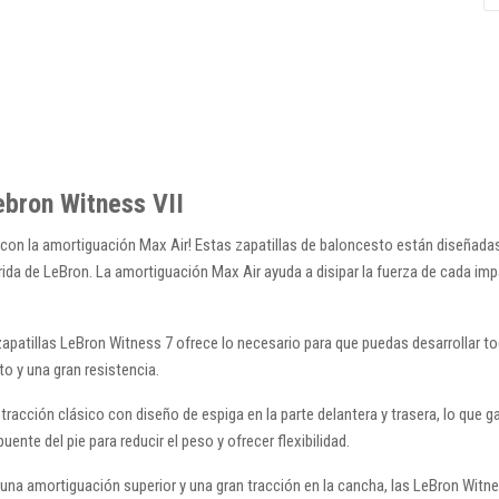
ebron Witness VII
con la amortiguación Max Air! Estas zapatillas de baloncesto están diseñadas
rida de LeBron. La amortiguación Max Air ayuda a disipar la fuerza de cada imp
 zapatillas LeBron Witness 7 ofrece lo necesario para que puedas desarrollar t
to y una gran resistencia.
tracción clásico con diseño de espiga en la parte delantera y trasera, lo que g
ente del pie para reducir el peso y ofrecer flexibilidad.
na amortiguación superior y una gran tracción en la cancha, las LeBron Witness