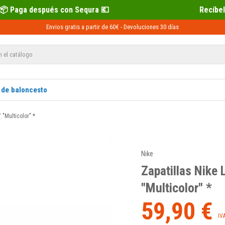
con Sequra 💶
Recíbelo primero 📦 Pag
Envios gratis a partir de 60€ -
Devoluciones
30 días
 de baloncesto
 "Multicolor" *
Nike
Zapatillas Nike
"Multicolor" *
59,90 €
IV