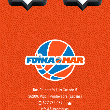
Rúa Fotógrafo Luis Casado 5
36209, Vigo | Pontevedra (España)
627 735 087
|
smartphone
email
info@fuikaomar.es