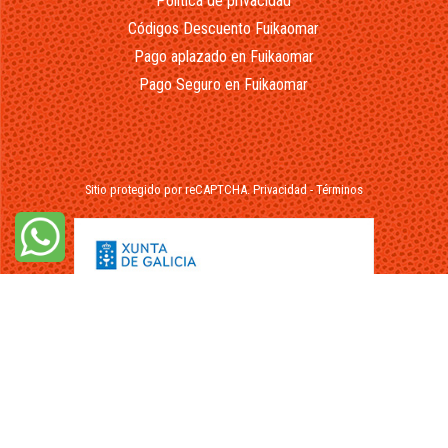
Política de privacidad
Códigos Descuento Fuikaomar
Pago aplazado en Fuikaomar
Pago Seguro en Fuikaomar
Sitio protegido por reCAPTCHA.
Privacidad
-
Términos