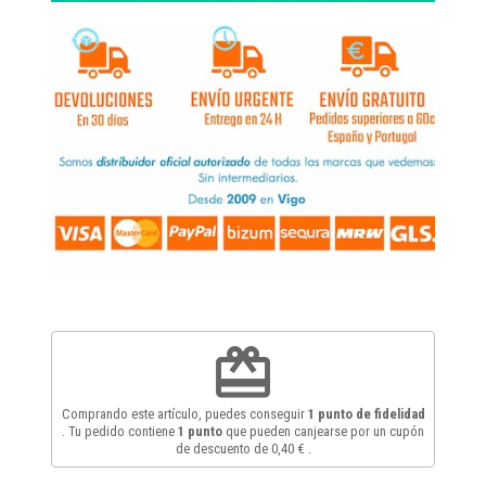
redeem
Comprando este artículo, puedes conseguir
1
punto de fidelidad
. Tu pedido contiene
1
punto
que pueden canjearse por un cupón
de descuento de
0,40 €
.