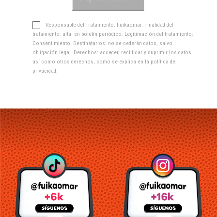
Responsable del Tratamiento: Fuikaomar. Finalidad del
tratamiento: alta en boletín periódico. Legitimación del tratamiento:
Consentimiento. Destinatarios: no se cederán datos, salvo
obligación legal. Derechos: acceder, rectificar y suprimir los datos,
así como otros derechos, como se explica en la
política de
privacidad
.