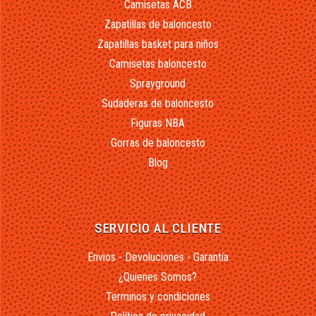
Camisetas ACB
Zapatillas de baloncesto
Zapatillas basket para niños
Camisetas baloncesto
Sprayground
Sudaderas de baloncesto
Figuras NBA
Gorras de baloncesto
Blog
SERVICIO AL CLIENTE
Envios - Devoluciones - Garantía
¿Quienes Somos?
Terminos y condiciones