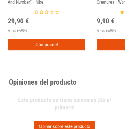
And Number" - Nike
Creatures - Warri
29,90 €
9,90 €
Antes
37,90 €
Antes
25,00 €
Cómprame!
C
Opiniones del producto
Este producto no tiene opiniones ¡Sé el
primero!
Opinar sobre este producto