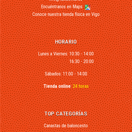
Encuéntranos en Maps
Conoce nuestra tienda física en Vigo
HORARIO
Lunes a Viernes: 10:30 - 14:00
16:30 - 20:00
Sábados: 11:00 - 14:00
Tienda online
:
24 horas
TOP CATEGORÍAS
Canastas de baloncesto