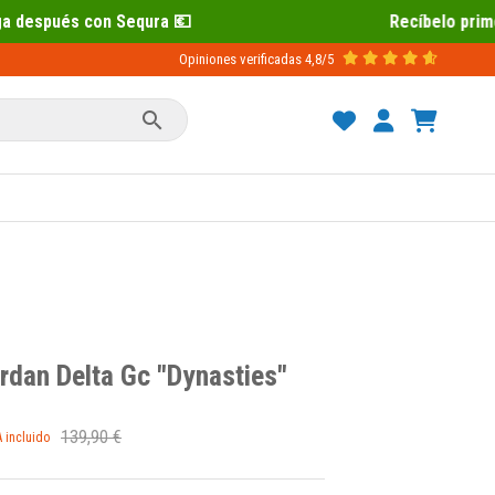
ura 💶
Recíbelo primero 📦 Paga despu
Opiniones verificadas
4,8/5

ordan Delta Gc "Dynasties"
139,90 €
A incluido