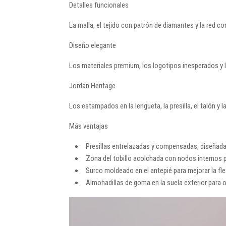
Detalles funcionales
La malla, el tejido con patrón de diamantes y la red c
Diseño elegante
Los materiales premium, los logotipos inesperados y la
Jordan Heritage
Los estampados en la lengüeta, la presilla, el talón y l
Más ventajas
Presillas entrelazadas y compensadas, diseñadas
Zona del tobillo acolchada con nodos internos 
Surco moldeado en el antepié para mejorar la flex
Almohadillas de goma en la suela exterior para o