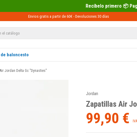
Recíbelo primero 📦 Paga después con Seq
Envios gratis a partir de 60€ -
Devoluciones
30 días
 de baloncesto
 Air Jordan Delta Gc "Dynasties"
Jordan
Zapatillas Air J
99,90 €
IV