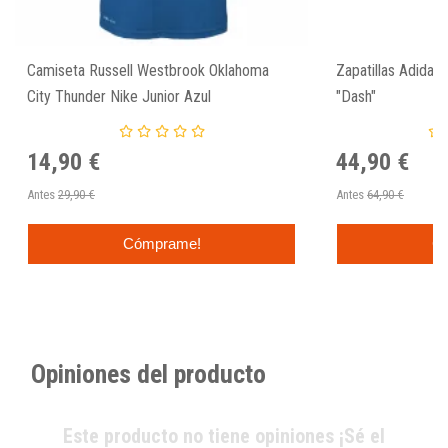
Camiseta Russell Westbrook Oklahoma
Zapatillas Adidas
City Thunder Nike Junior Azul
"Dash"
14,90 €
44,90 €
Antes
29,90 €
Antes
64,90 €
Cómprame!
C
Opiniones del producto
Este producto no tiene opiniones ¡Sé el