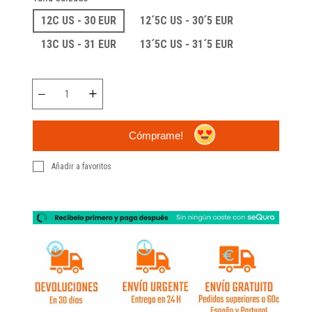
12C US - 30 EUR
12´5C US - 30´5 EUR
13C US - 31 EUR
13´5C US - 31´5 EUR
Cómprame!
Añadir a favoritos