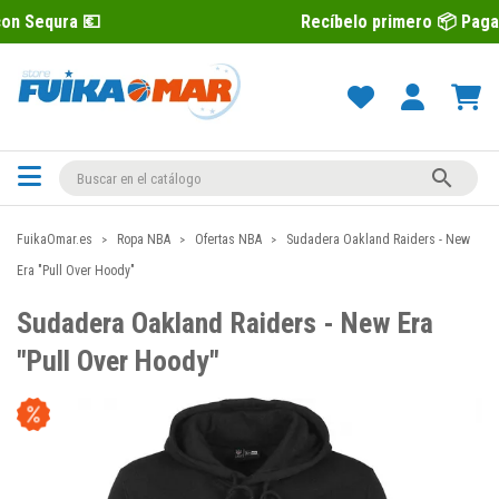
Recíbelo primero 📦 Paga después con

FuikaOmar.es
Ropa NBA
Ofertas NBA
Sudadera Oakland Raiders - New
Era "Pull Over Hoody"
Sudadera Oakland Raiders - New Era
"Pull Over Hoody"