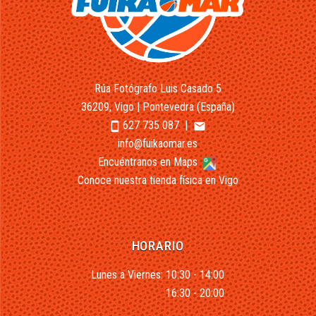
Rúa Fotógrafo Luis Casado 5
36209, Vigo | Pontevedra (España)
627 735 087
|
smartphone
email
info@fuikaomar.es
Encuéntranos en Maps
Conoce nuestra tienda física en Vigo
HORARIO
Lunes a Viernes: 10:30 - 14:00
16:30 - 20:00