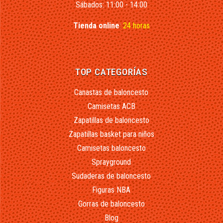
Sábados: 11:00 - 14:00
Tienda online
:
24 horas
TOP CATEGORÍAS
Canastas de baloncesto
Camisetas ACB
Zapatillas de baloncesto
Zapatillas basket para niños
Camisetas baloncesto
Sprayground
Sudaderas de baloncesto
Figuras NBA
Gorras de baloncesto
Blog