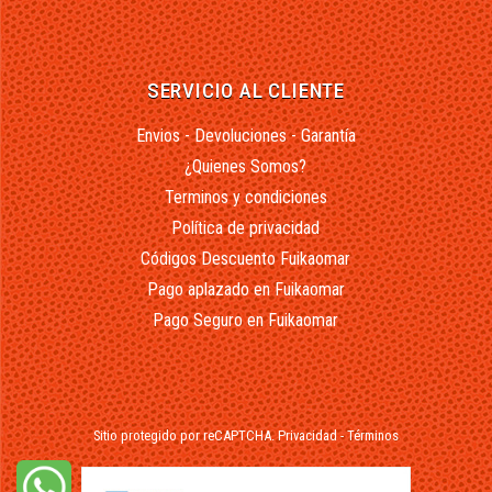
SERVICIO AL CLIENTE
Envios - Devoluciones - Garantía
¿Quienes Somos?
Terminos y condiciones
Política de privacidad
Códigos Descuento Fuikaomar
Pago aplazado en Fuikaomar
Pago Seguro en Fuikaomar
Sitio protegido por reCAPTCHA.
Privacidad
-
Términos