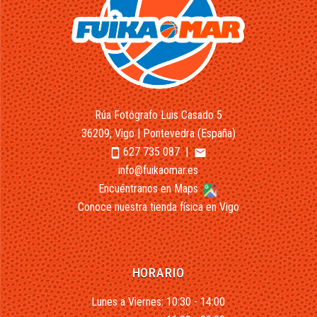
Rúa Fotógrafo Luis Casado 5
36209, Vigo | Pontevedra (España)
627 735 087
|
smartphone
email
info@fuikaomar.es
Encuéntranos en Maps
Conoce nuestra tienda física en Vigo
HORARIO
Lunes a Viernes: 10:30 - 14:00