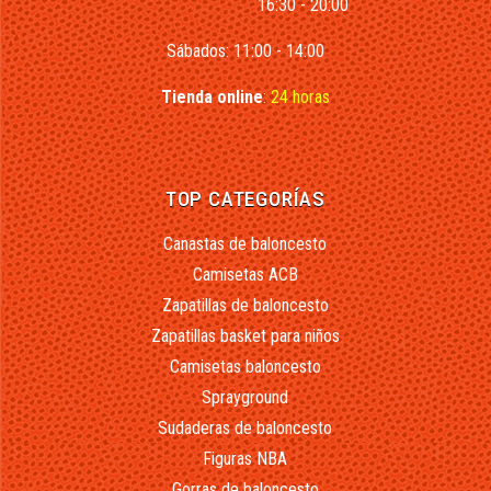
16:30 - 20:00
Sábados: 11:00 - 14:00
Tienda online
:
24 horas
TOP CATEGORÍAS
Canastas de baloncesto
Camisetas ACB
Zapatillas de baloncesto
Zapatillas basket para niños
Camisetas baloncesto
Sprayground
Sudaderas de baloncesto
Figuras NBA
Gorras de baloncesto