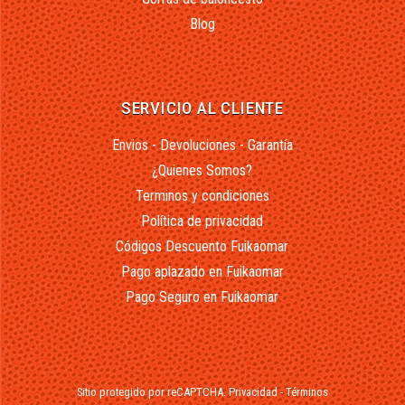
Blog
SERVICIO AL CLIENTE
Envios - Devoluciones - Garantía
¿Quienes Somos?
Terminos y condiciones
Política de privacidad
Códigos Descuento Fuikaomar
Pago aplazado en Fuikaomar
Pago Seguro en Fuikaomar
Sitio protegido por reCAPTCHA.
Privacidad
-
Términos