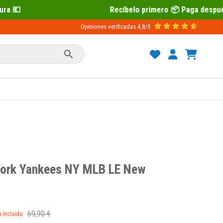
Recíbelo primero 📦 Paga después con Sequra 
Opiniones verificadas
4,8/5

ork Yankees NY MLB LE New
69,90 €
A incluido