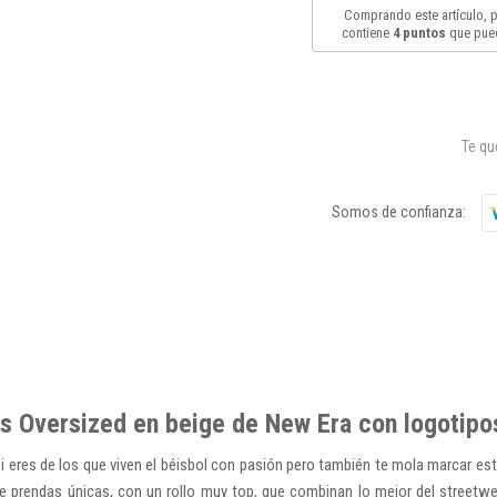
Comprando este artículo,
contiene
4
puntos
que pued
Te q
Somos de confianza:
s Oversized en beige de New Era con logotipo
si eres de los que viven el béisbol con pasión pero también te mola marcar es
 prendas únicas, con un rollo muy top, que combinan lo mejor del streetwear