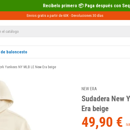
Recíbelo primero 📦 Paga después con Sequra 💶
Envios gratis a partir de 60€ -
Devoluciones
30 días
 de baloncesto
ork Yankees NY MLB LE New Era beige
NEW ERA
Sudadera New Y
Era beige
49,90 €
IV