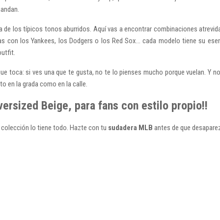
mandan.
e los típicos tonos aburridos. Aquí vas a encontrar combinaciones atrevida
vas con los Yankees, los Dodgers o los Red Sox… cada modelo tiene su ese
utfit.
que toca: si ves una que te gusta, no te lo pienses mucho porque vuelan. Y no 
to en la grada como en la calle.
rsized Beige, para fans con estilo propio!!
a colección lo tiene todo. Hazte con tu
sudadera MLB
antes de que desaparez