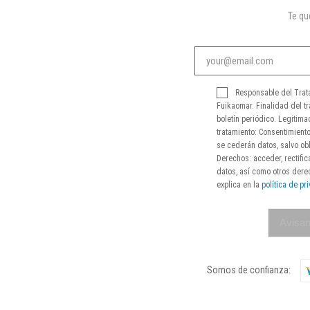
Te q
Responsable del Trat
Fuikaomar. Finalidad del tr
boletín periódico. Legitima
tratamiento: Consentimiento
se cederán datos, salvo obl
Derechos: acceder, rectifica
datos, así como otros der
explica en la
política de pr
Avisar
Somos de confianza: