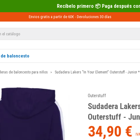
Recíbelo primero 📦 Paga después con Sequra 💶
Envios gratis a partir de 60€ -
Devoluciones
30 días
 de baloncesto
eras de baloncesto para niños
Sudadera Lakers "In Your Element" Outerstuff - Junior *
Outerstuff
Sudadera Lakers
Outerstuff - Jun
34,90 €
IV