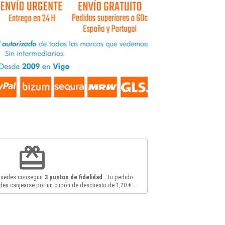
redeem
 puedes conseguir
3
puntos de fidelidad
. Tu pedido
en canjearse por un cupón de descuento de
1,20 €
.