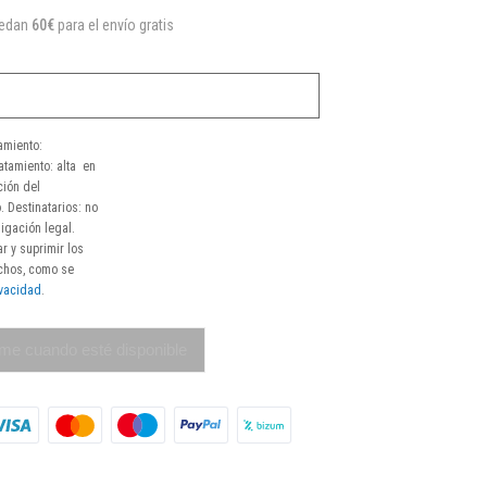
uedan
60€
para el envío gratis
amiento:
atamiento: alta en
ción del
. Destinatarios: no
igación legal.
r y suprimir los
echos, como se
ivacidad
.
me cuando esté disponible