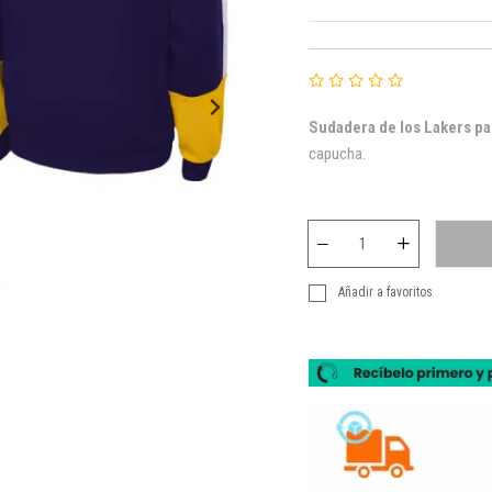
Sudadera de los Lakers pa
capucha.
Añadir a favoritos