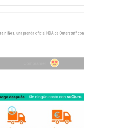
ra niños,
una p
renda oficial NBA de Outerstuff con
Cómprame!