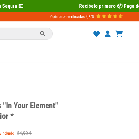
Recíbelo primero 📦 Paga después con Seq
Opiniones verificadas
4,8/5

 "In Your Element"
ior *
54,90 €
A incluido