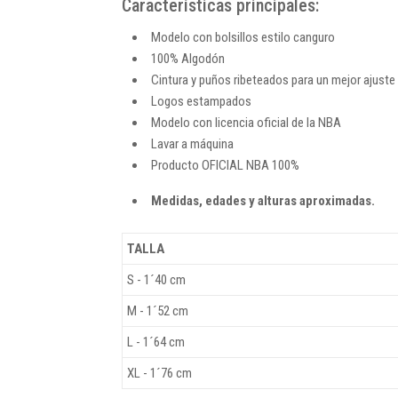
Características principales:
Modelo con bolsillos estilo canguro
100% Algodón
Cintura y puños ribeteados para un mejor ajuste
Logos estampados
Modelo con licencia oficial de la NBA
Lavar a máquina
Producto OFICIAL NBA 100%
Medidas, edades y alturas aproximadas.
TALLA
S - 1´40 cm
M - 1´52 cm
L - 1´64 cm
XL - 1´76 cm