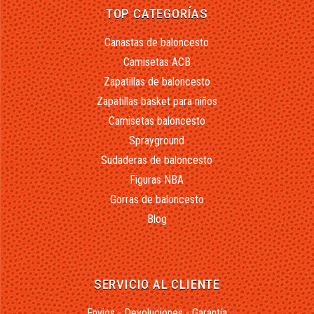
TOP CATEGORÍAS
Canastas de baloncesto
Camisetas ACB
Zapatillas de baloncesto
Zapatillas basket para niños
Camisetas baloncesto
Sprayground
Sudaderas de baloncesto
Figuras NBA
Gorras de baloncesto
Blog
SERVICIO AL CLIENTE
Envios - Devoluciones - Garantía