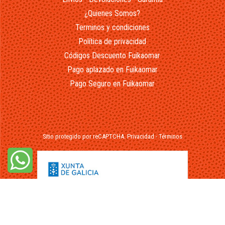
¿Quienes Somos?
Terminos y condiciones
Política de privacidad
Códigos Descuento Fuikaomar
Pago aplazado en Fuikaomar
Pago Seguro en Fuikaomar
Sitio protegido por reCAPTCHA.
Privacidad
-
Términos