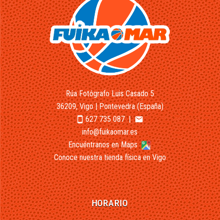
Rúa Fotógrafo Luis Casado 5
36209, Vigo | Pontevedra (España)
627 735 087
|
smartphone
email
info@fuikaomar.es
Encuéntranos en Maps
Conoce nuestra tienda física en Vigo
HORARIO