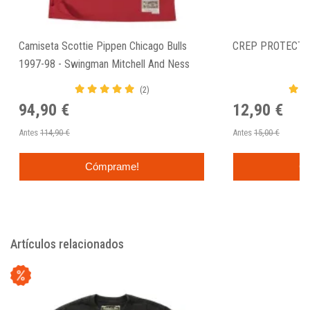
Camiseta Scottie Pippen Chicago Bulls
CREP PROTECT 
1997-98 - Swingman Mitchell And Ness
(2)
94,90 €
12,90 €
Antes
114,90 €
Antes
15,00 €
Cómprame!
C
Artículos relacionados