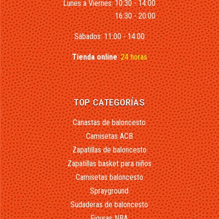
Lunes a Viernes: 10:30 - 14:00
16:30 - 20:00
Sábados: 11:00 - 14:00
Tienda online
:
24 horas
TOP CATEGORÍAS
Canastas de baloncesto
Camisetas ACB
Zapatillas de baloncesto
Zapatillas basket para niños
Camisetas baloncesto
Sprayground
Sudaderas de baloncesto
Figuras NBA