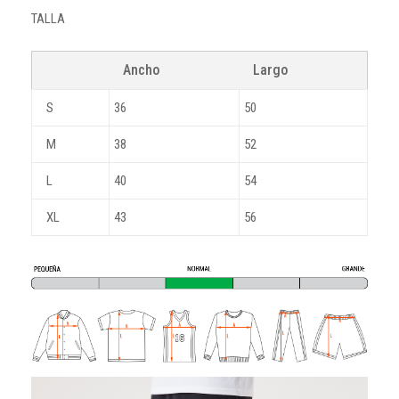
TALLA
Ancho
Largo
S
36
50
M
38
52
L
40
54
XL
43
56