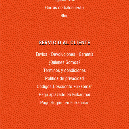
Gorras de baloncesto
Blog
SERVICIO AL CLIENTE
Envios - Devoluciones - Garantía
¿Quienes Somos?
Terminos y condiciones
Política de privacidad
Códigos Descuento Fuikaomar
Pago aplazado en Fuikaomar
Pago Seguro en Fuikaomar